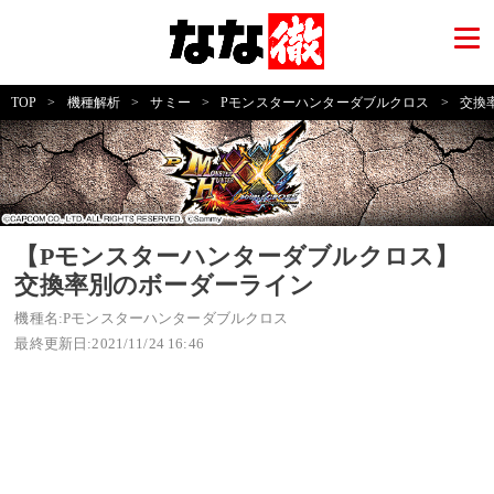
TOP
>
機種解析
>
サミー
>
Pモンスターハンターダブルクロス
>
交換
【Pモンスターハンターダブルクロス】
交換率別のボーダーライン
機種名:Pモンスターハンターダブルクロス
最終更新日:2021/11/24 16:46