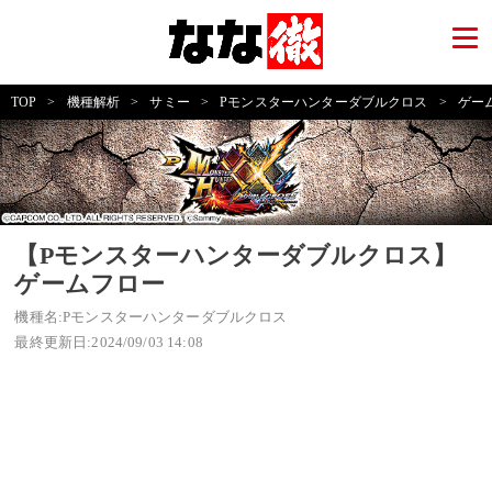
TOP
>
機種解析
>
サミー
>
Pモンスターハンターダブルクロス
>
ゲー
【Pモンスターハンターダブルクロス】
ゲームフロー
機種名:Pモンスターハンターダブルクロス
最終更新日:2024/09/03 14:08