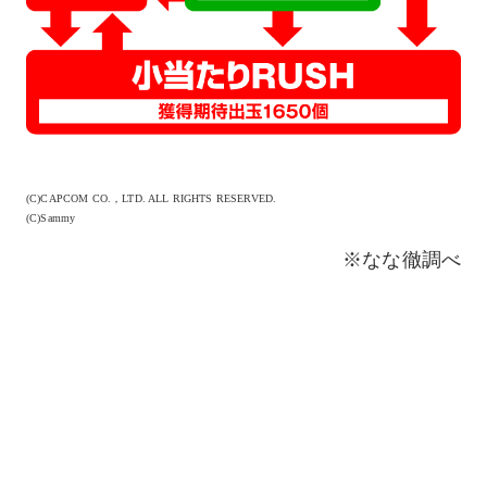
(C)CAPCOM CO.，LTD. ALL RIGHTS RESERVED.
(C)Sammy
※なな徹調べ