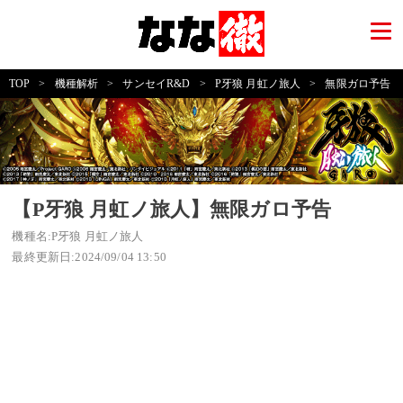
TOP
>
機種解析
>
サンセイR&D
>
P牙狼 月虹ノ旅人
>
無限ガロ予告
【P牙狼 月虹ノ旅人】無限ガロ予告
機種名:P牙狼 月虹ノ旅人
最終更新日:2024/09/04 13:50