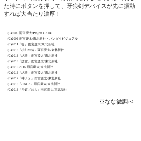
た時にボタンを押して、牙狼剣デバイスが先に振動
すれば大当たり濃厚！
(C)2005 雨宮慶太/Project GARO
(C)2006 雨宮慶太/東北新社・バンダイビジュアル
(C)2011「呀」雨宮慶太/東北新社
(C)2013「桃幻の笛」雨宮慶太/東北新社
(C)2013「絶狼」雨宮慶太/東北新社
(C)2015「媚空」雨宮慶太/東北新社
(C)2010-2016 雨宮慶太/東北新社
(C)2016「絶狼」雨宮慶太/東北新社
(C)2017「神ノ牙」雨宮慶太/東北新社
(C)2018「JINGA」雨宮慶太/東北新社
(C)2018「月虹ノ旅人」雨宮慶太/東北新社
※なな徹調べ