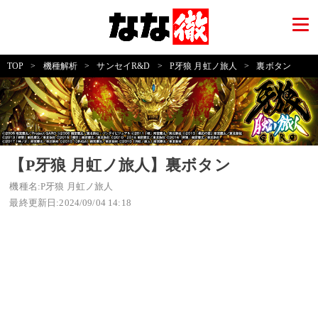
TOP
>
機種解析
>
サンセイR&D
>
P牙狼 月虹ノ旅人
>
裏ボタン
【P牙狼 月虹ノ旅人】裏ボタン
機種名:P牙狼 月虹ノ旅人
最終更新日:2024/09/04 14:18