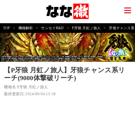
TOP
>
機種解析
>
サンセイR&D
>
P牙狼 月虹ノ旅人
>
牙狼チャンス系リ
【P牙狼 月虹ノ旅人】牙狼チャンス系リ
ーチ(9000体撃破リーチ)
機種名:P牙狼 月虹ノ旅人
最終更新日:2024/09/04 13:58