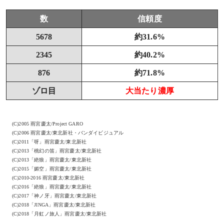
数
信頼度
5678
約31.6%
2345
約40.2%
876
約71.8%
ゾロ目
大当たり濃厚
(C)2005 雨宮慶太/Project GARO
(C)2006 雨宮慶太/東北新社・バンダイビジュアル
(C)2011「呀」雨宮慶太/東北新社
(C)2013「桃幻の笛」雨宮慶太/東北新社
(C)2013「絶狼」雨宮慶太/東北新社
(C)2015「媚空」雨宮慶太/東北新社
(C)2010-2016 雨宮慶太/東北新社
(C)2016「絶狼」雨宮慶太/東北新社
(C)2017「神ノ牙」雨宮慶太/東北新社
(C)2018「JINGA」雨宮慶太/東北新社
(C)2018「月虹ノ旅人」雨宮慶太/東北新社