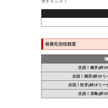
大チャンス！
発展先別信頼度
次回！徠牙(絆S
次回！煌牙(絆SPリ
次回！対牙(絆SPリー
次回！冴島(絆S