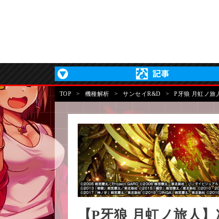
TOP
>
機種解析
>
サンセイR&D
>
P牙狼 月虹ノ旅
【P牙狼 月虹ノ旅人