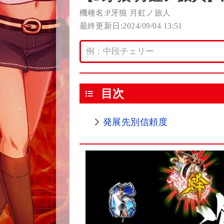
機種名:P牙狼 月虹ノ旅人
最終更新日:2024/09/04 13:51
目次
発展先別信頼度