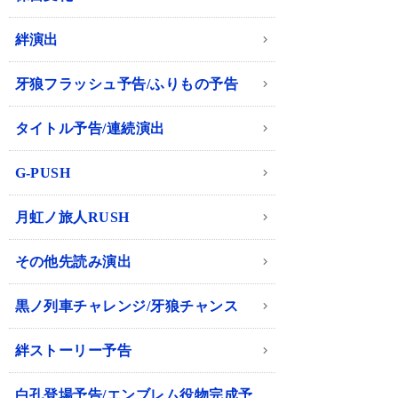
絆演出
牙狼フラッシュ予告/ふりもの予告
タイトル予告/連続演出
G-PUSH
月虹ノ旅人RUSH
その他先読み演出
黒ノ列車チャレンジ/牙狼チャンス
絆ストーリー予告
白孔登場予告/エンブレム役物完成予