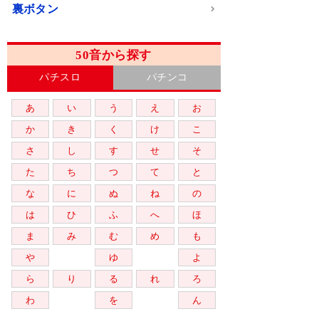
裏ボタン
50音から探す
パチスロ
パチンコ
あ
い
う
え
お
か
き
く
け
こ
さ
し
す
せ
そ
た
ち
つ
て
と
な
に
ぬ
ね
の
は
ひ
ふ
へ
ほ
ま
み
む
め
も
や
ゆ
よ
ら
り
る
れ
ろ
わ
を
ん