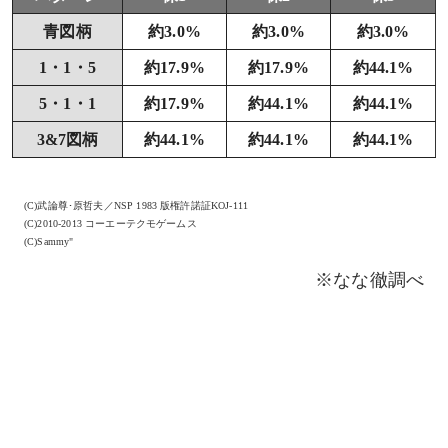
青図柄
約3.0%
約3.0%
約3.0%
1・1・5
約17.9%
約17.9%
約44.1%
5・1・1
約17.9%
約44.1%
約44.1%
3&7図柄
約44.1%
約44.1%
約44.1%
(C)武論尊･原哲夫／NSP 1983 版権許諾証KOJ-111
(C)2010-2013 コーエーテクモゲームス
(C)Sammy"
※なな徹調べ