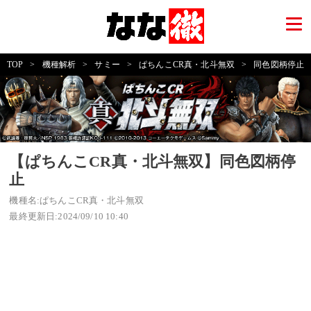
TOP
>
機種解析
>
サミー
>
ぱちんこCR真・北斗無双
>
同色図柄停止
【ぱちんこCR真・北斗無双】同色図柄停
止
機種名:ぱちんこCR真・北斗無双
最終更新日:2024/09/10 10:40