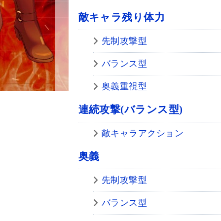
敵キャラ残り体力
先制攻撃型
バランス型
奥義重視型
連続攻撃(バランス型)
敵キャラアクション
奥義
先制攻撃型
バランス型