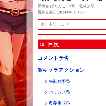
機種名:ぱちんこCR真・北斗無双
最終更新日:2024/09/10 11:07
目次
コメント予告
敵キャラアクション
先制攻撃型
バランス型
奥義重視型