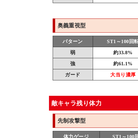
奥義重視型
パターン
ST1～100回
弱
約33.8%
強
約61.1%
ガード
大当り濃厚
敵キャラ残り体力
先制攻撃型
体力ゲージ
ST1～100