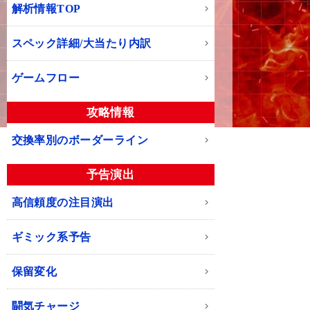
解析情報TOP
スペック詳細/大当たり内訳
ゲームフロー
攻略情報
交換率別のボーダーライン
予告演出
高信頼度の注目演出
ギミック系予告
保留変化
闘気チャージ