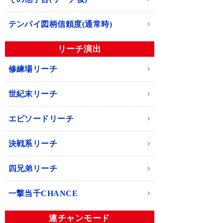
テンパイ図柄信頼度(通常時)
リーチ演出
修練場リーチ
世紀末リーチ
エピソードリーチ
決戦系リーチ
四兄弟リーチ
一撃当千CHANCE
連チャンモード