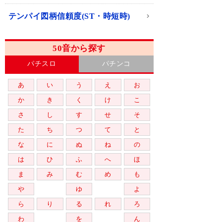
テンパイ図柄信頼度(ST・時短時)
50音から探す
パチスロ
パチンコ
あ
い
う
え
お
か
き
く
け
こ
さ
し
す
せ
そ
た
ち
つ
て
と
な
に
ぬ
ね
の
は
ひ
ふ
へ
ほ
ま
み
む
め
も
や
ゆ
よ
ら
り
る
れ
ろ
わ
を
ん