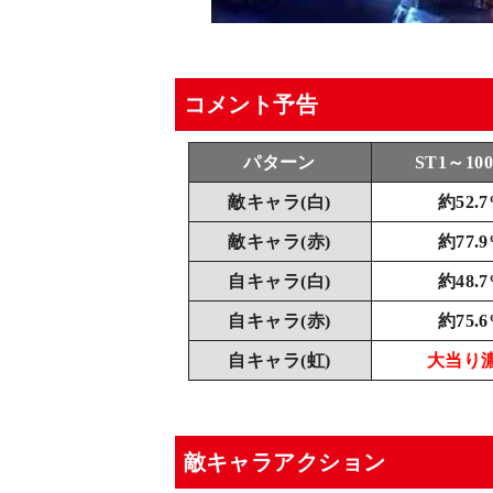
コメント予告
パターン
ST1～10
敵キャラ(白)
約52.
敵キャラ(赤)
約77.
自キャラ(白)
約48.
自キャラ(赤)
約75.
自キャラ(虹)
大当り
敵キャラアクション