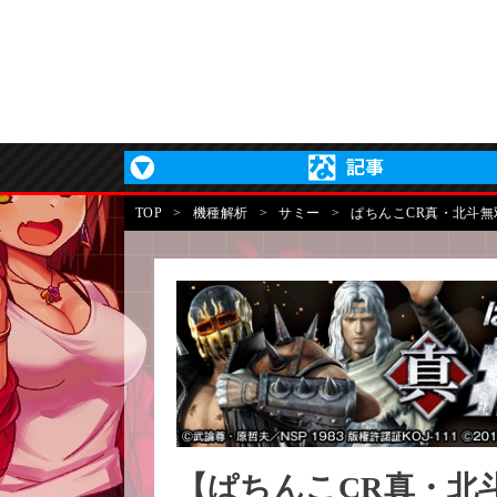
TOP
>
機種解析
>
サミー
>
ぱちんこCR真・北斗無
【ぱちんこCR真・北