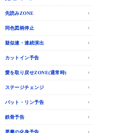
先読みZONE
同色図柄停止
疑似連・連続演出
カットイン予告
愛を取り戻せZONE(通常時)
ステージチェンジ
バット・リン予告
鉄骨予告
悪魔の化身予告