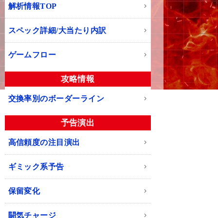
解析情報TOP
スペック詳細/大当たり内訳
ゲームフロー
攻略情報
交換率別のボーダーライン
予告演出
高信頼度の注目演出
ギミック系予告
保留変化
闘気チャージ