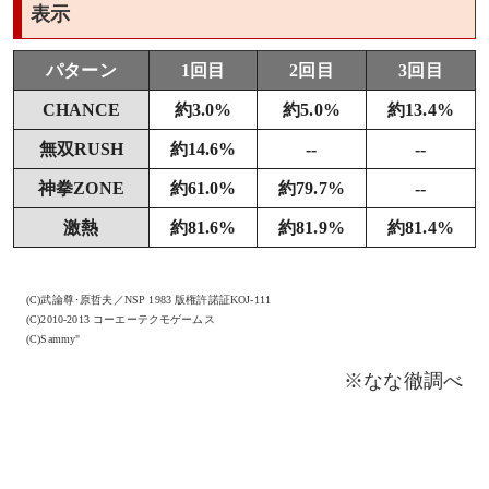
表示
パターン
1回目
2回目
3回目
CHANCE
約3.0%
約5.0%
約13.4%
無双RUSH
約14.6%
--
--
神拳ZONE
約61.0%
約79.7%
--
激熱
約81.6%
約81.9%
約81.4%
(C)武論尊･原哲夫／NSP 1983 版権許諾証KOJ-111
(C)2010-2013 コーエーテクモゲームス
(C)Sammy"
※なな徹調べ