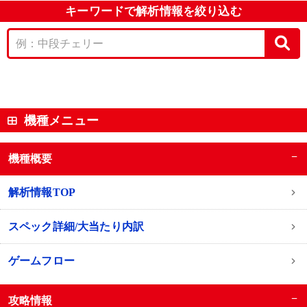
キーワードで解析情報を絞り込む
機種メニュー
−
機種概要
解析情報TOP
スペック詳細/大当たり内訳
ゲームフロー
−
攻略情報