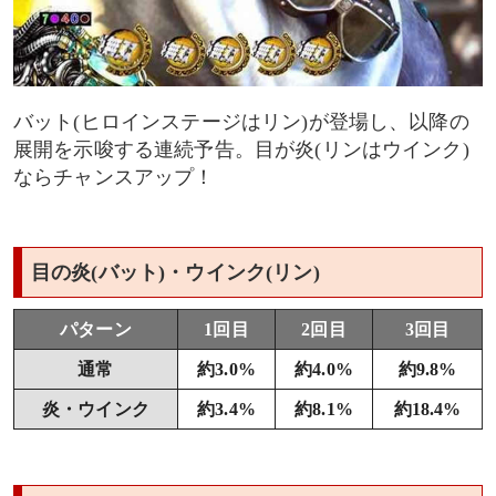
バット(ヒロインステージはリン)が登場し、以降の
展開を示唆する連続予告。目が炎(リンはウインク)
ならチャンスアップ！
目の炎(バット)・ウインク(リン)
パターン
1回目
2回目
3回目
通常
約3.0%
約4.0%
約9.8%
炎・ウインク
約3.4%
約8.1%
約18.4%