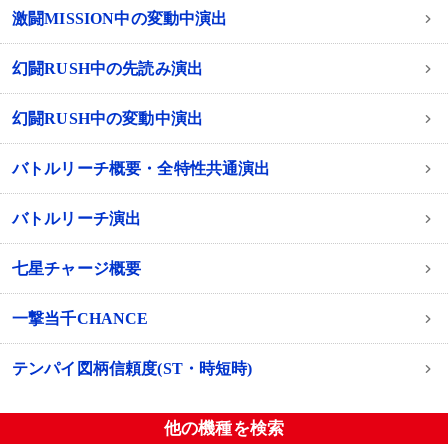
激闘MISSION中の変動中演出
幻闘RUSH中の先読み演出
幻闘RUSH中の変動中演出
バトルリーチ概要・全特性共通演出
バトルリーチ演出
七星チャージ概要
一撃当千CHANCE
テンパイ図柄信頼度(ST・時短時)
他の機種を検索