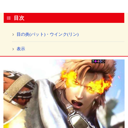
目次
目の炎(バット)・ウインク(リン)
表示