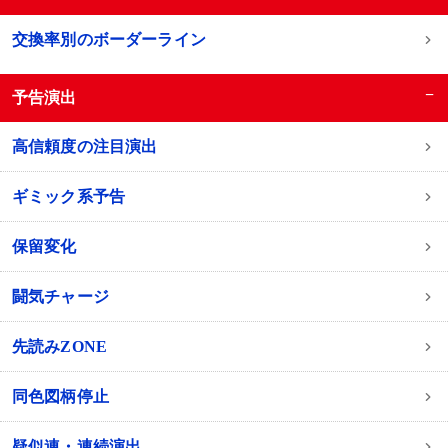
交換率別のボーダーライン
−
予告演出
高信頼度の注目演出
ギミック系予告
保留変化
闘気チャージ
先読みZONE
同色図柄停止
疑似連・連続演出