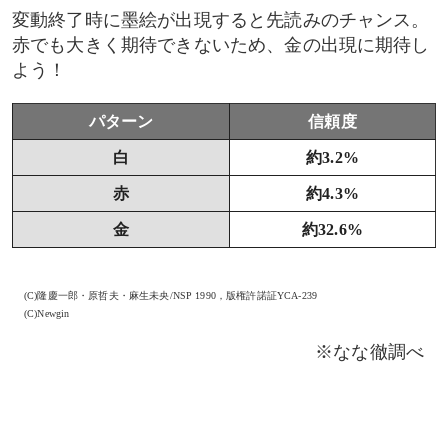
変動終了時に墨絵が出現すると先読みのチャンス。
赤でも大きく期待できないため、金の出現に期待し
よう！
パターン
信頼度
白
約3.2%
赤
約4.3%
金
約32.6%
(C)隆慶一郎・原哲夫・麻生未央/NSP 1990，版権許諾証YCA-239
(C)Newgin
※なな徹調べ