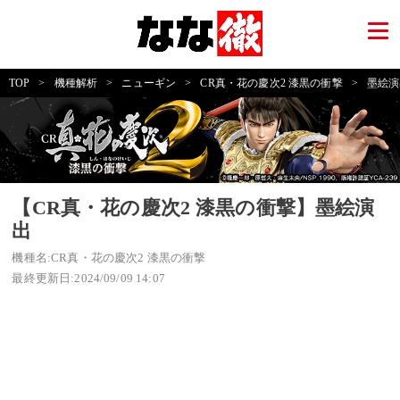
TOP
>
機種解析
>
ニューギン
>
CR真・花の慶次2 漆黒の衝撃
>
墨絵演
【CR真・花の慶次2 漆黒の衝撃】墨絵演
出
機種名:CR真・花の慶次2 漆黒の衝撃
最終更新日:2024/09/09 14:07