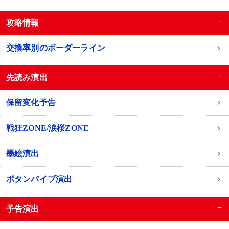
−
攻略情報
交換率別のボーダーライン
−
先読み演出
保留変化予告
戦狂ZONE/涙桜ZONE
墨絵演出
ボタンバイブ演出
−
予告演出