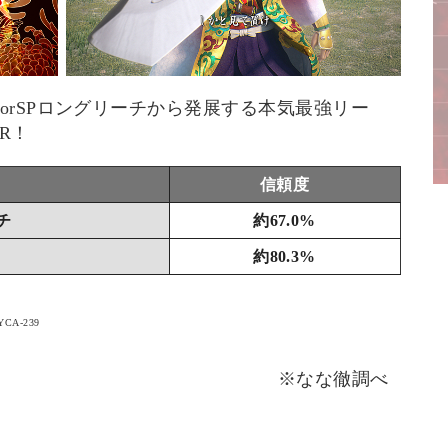
orSPロングリーチから発展する本気最強リー
R！
信頼度
チ
約67.0%
約80.3%
A-239
※なな徹調べ