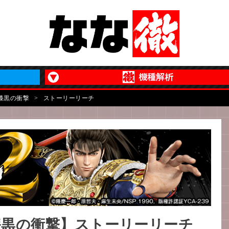
 漆黒の衝撃
>
ストーリーリーチ
 漆黒の衝撃】ストーリーリーチ