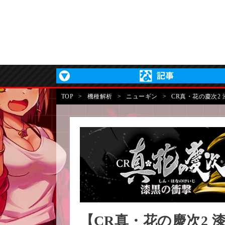
TOP
>
機種解析
>
ニューギン
>
CR真・花の慶次2
【CR真・花の慶次2