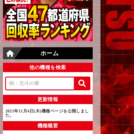
ホーム
他の機種を検索
更新情報
2021年11月4日(木)
機種ページを公開しまし
た。
機種概要