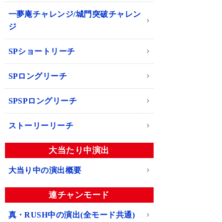
一夢庵チャレンジ/城門突破チャレン
ジ
SPショートリーチ
SPロングリーチ
SPSPロングリーチ
ストーリーリーチ
大当たり中演出
大当り中の演出概要
連チャンモード
真・RUSH中の演出(全モード共通)