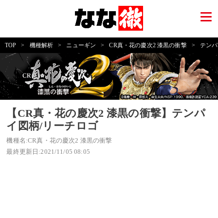
TOP
>
機種解析
>
ニューギン
>
CR真・花の慶次2 漆黒の衝撃
>
テンパ
【CR真・花の慶次2 漆黒の衝撃】テンパ
イ図柄/リーチロゴ
機種名:CR真・花の慶次2 漆黒の衝撃
最終更新日:2021/11/05 08:05