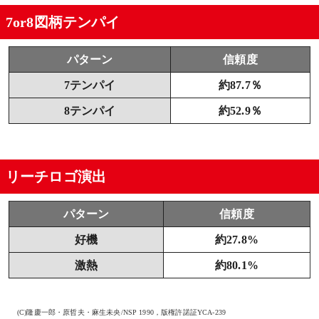
7or8図柄テンパイ
パターン
信頼度
7テンパイ
約87.7％
8テンパイ
約52.9％
リーチロゴ演出
パターン
信頼度
好機
約27.8%
激熱
約80.1%
(C)隆慶一郎・原哲夫・麻生未央/NSP 1990，版権許諾証YCA-239