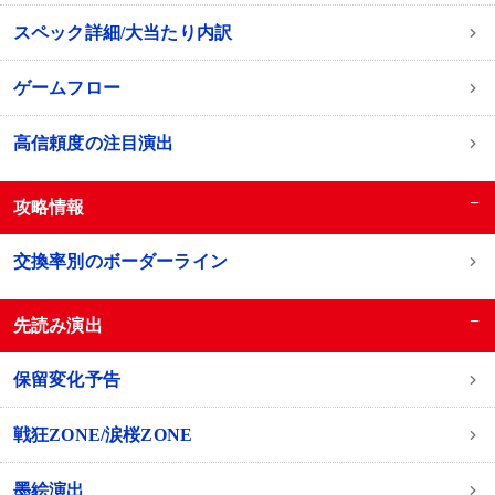
スペック詳細/大当たり内訳
ゲームフロー
高信頼度の注目演出
−
攻略情報
交換率別のボーダーライン
−
先読み演出
保留変化予告
戦狂ZONE/涙桜ZONE
墨絵演出