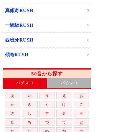
真傾奇RUSH
一騎駆RUSH
西班牙RUSH
傾奇RUSH
50音から探す
パチスロ
パチンコ
あ
い
う
え
お
か
き
く
け
こ
さ
し
す
せ
そ
た
ち
つ
て
と
な
に
ぬ
ね
の