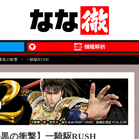
 漆黒の衝撃
>
一騎駆RUSH
漆黒の衝撃】一騎駆RUSH