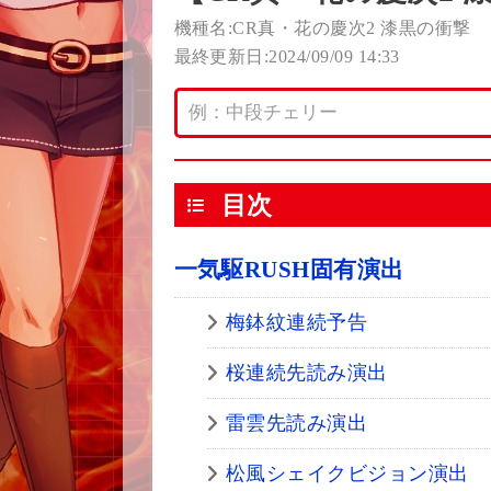
機種名:CR真・花の慶次2 漆黒の衝撃
最終更新日:2024/09/09 14:33
目次
一気駆RUSH固有演出
梅鉢紋連続予告
桜連続先読み演出
雷雲先読み演出
松風シェイクビジョン演出