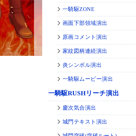
一騎駆ZONE
画面下部領域演出
原画コメント演出
家紋図柄連続演出
炎シンボル演出
一騎駆ムービー演出
一騎駆RUSHリーチ演出
慶次気合演出
城門テキスト演出
城門突破(突破ルート)