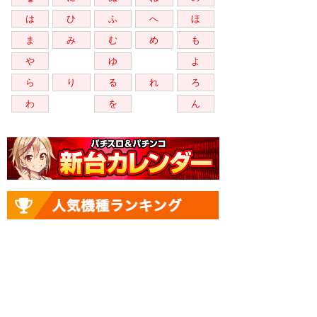
は
ひ
ふ
へ
ほ
ま
み
む
め
も
や
ゆ
よ
ら
り
る
れ
ろ
わ
を
ん