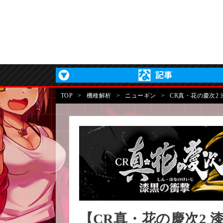
TOP
>
機種解析
>
ニューギン
>
CR真・花の慶次2
【CR真・花の慶次2 