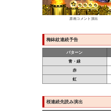
原画コメント演出
梅鉢紋連続予告
パターン
青・緑
赤
虹
桜連続先読み演出