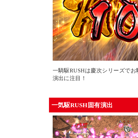
一騎駆RUSHは慶次シリーズで
演出に注目！
一気駆RUSH固有演出