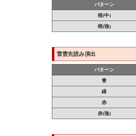
パターン
桜(中)
桜(強)
雷雲先読み演出
パターン
青
緑
赤
赤(強)