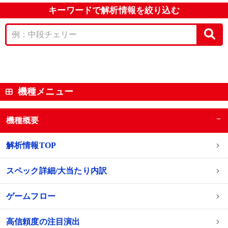
キーワードで解析情報を絞り込む
機種メニュー
−
機種概要
解析情報TOP
スペック詳細/大当たり内訳
ゲームフロー
高信頼度の注目演出