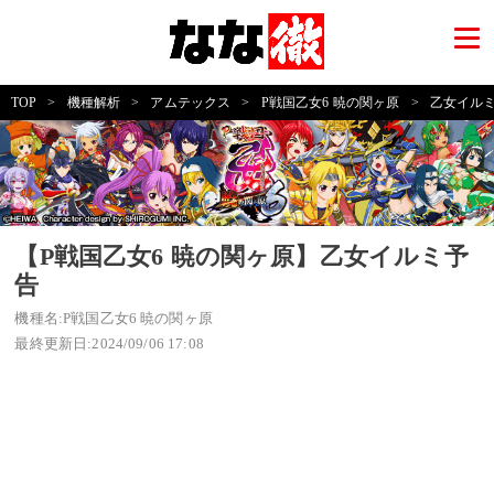
TOP
>
機種解析
>
アムテックス
>
P戦国乙女6 暁の関ヶ原
>
乙女イル
【P戦国乙女6 暁の関ヶ原】乙女イルミ予
告
機種名:P戦国乙女6 暁の関ヶ原
最終更新日:2024/09/06 17:08