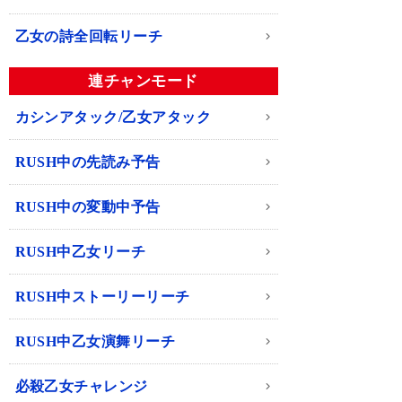
乙女の詩全回転リーチ
連チャンモード
カシンアタック/乙女アタック
RUSH中の先読み予告
RUSH中の変動中予告
RUSH中乙女リーチ
RUSH中ストーリーリーチ
RUSH中乙女演舞リーチ
必殺乙女チャレンジ