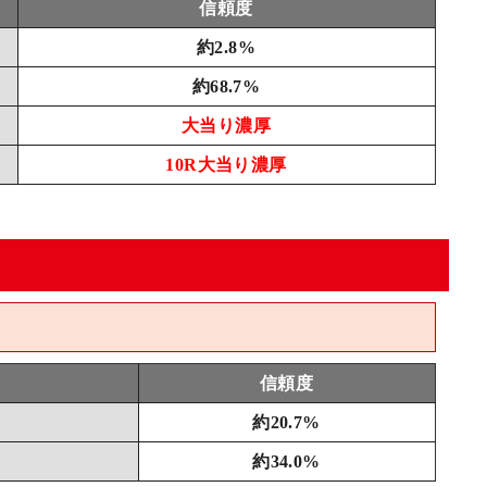
信頼度
約2.8%
約68.7%
大当り濃厚
10R大当り濃厚
信頼度
約20.7%
約34.0%