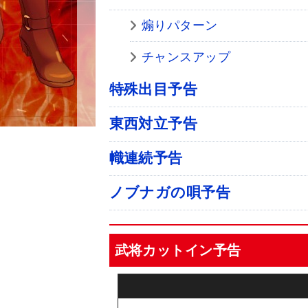
煽りパターン
チャンスアップ
特殊出目予告
東西対立予告
幟連続予告
ノブナガの唄予告
武将カットイン予告