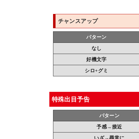
チャンスアップ
パターン
なし
好機文字
シロ+グミ
特殊出目予告
パターン
予感→接近
いざ→尋常に