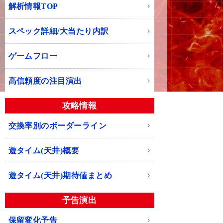
解析情報TOP
スペック詳細/大当たり内訳
ゲームフロー
高信頼度の注目演出
攻略情報
交換率別のボーダーライン
遊タイム(天井)概要
遊タイム(天井)期待値まとめ
予告演出
保留変化予告