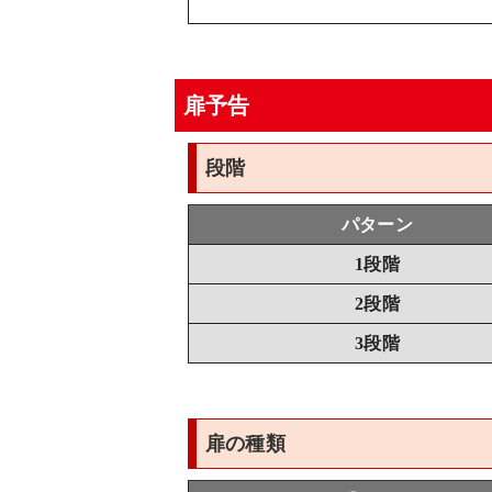
扉予告
段階
パターン
1段階
2段階
3段階
扉の種類