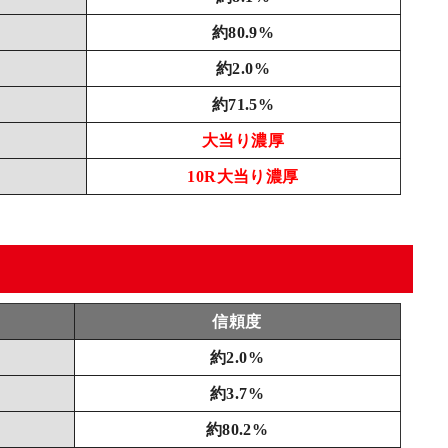
約80.9%
約2.0%
約71.5%
大当り濃厚
10R大当り濃厚
信頼度
約2.0%
約3.7%
約80.2%