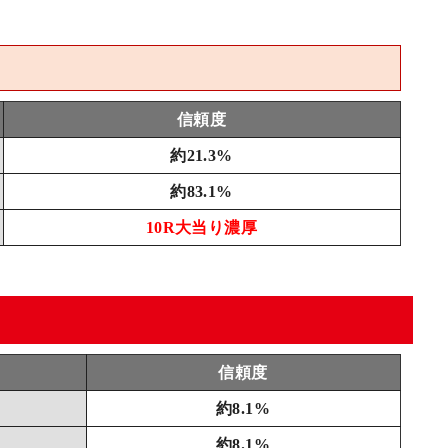
信頼度
約21.3%
約83.1%
10R大当り濃厚
信頼度
約8.1%
約8.1%