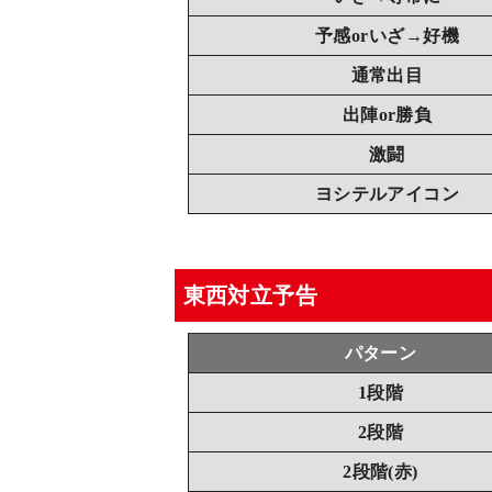
予感orいざ→好機
通常出目
出陣or勝負
激闘
ヨシテルアイコン
東西対立予告
パターン
1段階
2段階
2段階(赤)