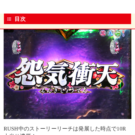
目次
RUSH中のストーリーリーチは発展した時点で10R