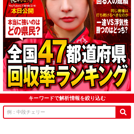
キーワードで解析情報を絞り込む