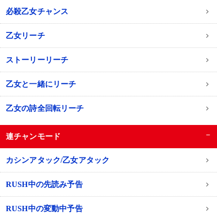
必殺乙女チャンス
乙女リーチ
ストーリーリーチ
乙女と一緒にリーチ
乙女の詩全回転リーチ
−
連チャンモード
カシンアタック/乙女アタック
RUSH中の先読み予告
RUSH中の変動中予告