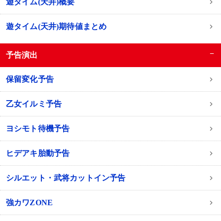
遊タイム(天井)概要
遊タイム(天井)期待値まとめ
−
予告演出
保留変化予告
乙女イルミ予告
ヨシモト待機予告
ヒデアキ胎動予告
シルエット・武将カットイン予告
強カワZONE