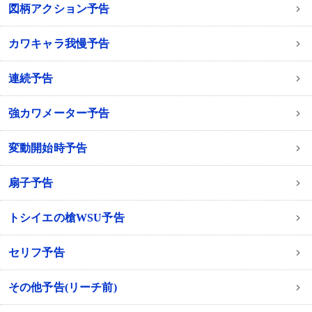
図柄アクション予告
カワキャラ我慢予告
連続予告
強カワメーター予告
変動開始時予告
扇子予告
トシイエの槍WSU予告
セリフ予告
その他予告(リーチ前)