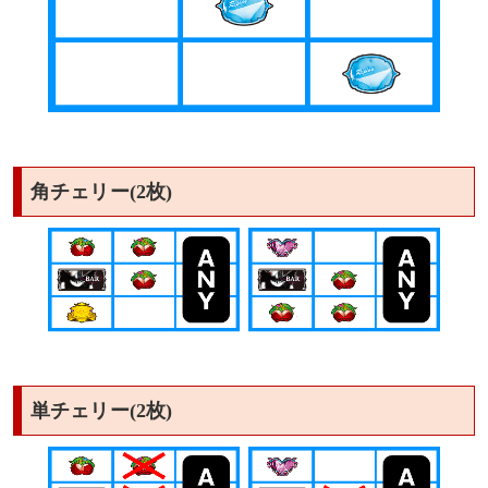
角チェリー(2枚)
単チェリー(2枚)