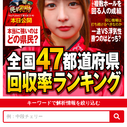
キーワードで解析情報を絞り込む