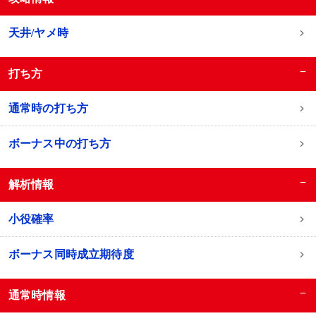
天井/ヤメ時
−
打ち方
通常時の打ち方
ボーナス中の打ち方
−
解析情報
小役確率
ボーナス同時成立期待度
−
通常時情報