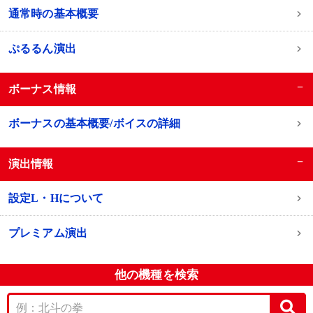
通常時の基本概要
ぷるるん演出
−
ボーナス情報
ボーナスの基本概要/ボイスの詳細
−
演出情報
設定L・Hについて
プレミアム演出
他の機種を検索