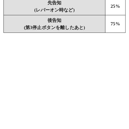
先告知
25%
(レバーオン時など)
後告知
75%
(第3停止ボタンを離したあと)