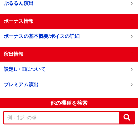
ぷるるん演出
−
ボーナス情報
ボーナスの基本概要/ボイスの詳細
−
演出情報
設定L・Hについて
プレミアム演出
他の機種を検索