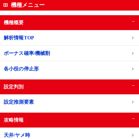
機種メニュー
−
機種概要
解析情報TOP
ボーナス確率/機械割
各小役の停止形
−
設定判別
設定推測要素
−
攻略情報
天井/ヤメ時