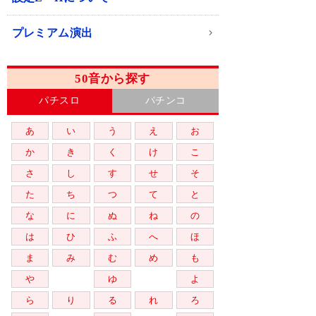
プレミアム演出
50音から探す
パチスロ
パチンコ
あ
い
う
え
お
か
き
く
け
こ
さ
し
す
せ
そ
た
ち
つ
て
と
な
に
ぬ
ね
の
は
ひ
ふ
へ
ほ
ま
み
む
め
も
や
ゆ
よ
ら
り
る
れ
ろ