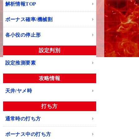
解析情報TOP
ボーナス確率/機械割
各小役の停止形
設定判別
設定推測要素
攻略情報
天井/ヤメ時
打ち方
通常時の打ち方
ボーナス中の打ち方