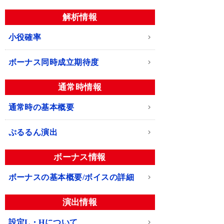
解析情報
小役確率
ボーナス同時成立期待度
通常時情報
通常時の基本概要
ぷるるん演出
ボーナス情報
ボーナスの基本概要/ボイスの詳細
演出情報
設定L・Hについて