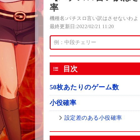
率
機種名:パチスロ言い訳はさせないわよ
最終更新日:2022/02/21 11:20
目次
50枚あたりのゲーム数
小役確率
設定差のある小役確率