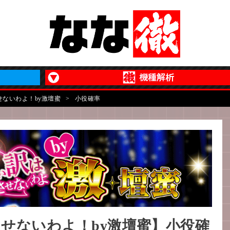
ないわよ！by激壇蜜
>
小役確率
せないわよ！by激壇蜜】小役確