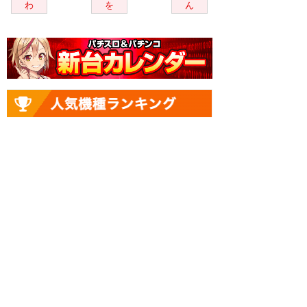
わ
を
ん