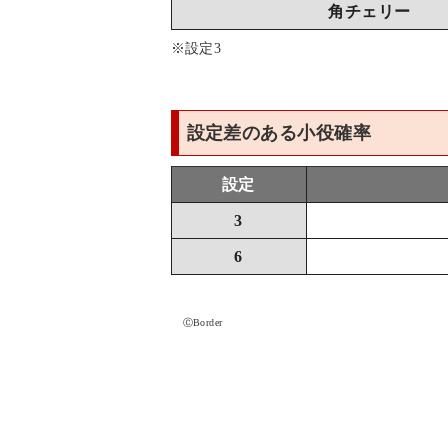
角チェリー
※設定3
設定差のある小役確率
設定
3
6
ⒸBorder