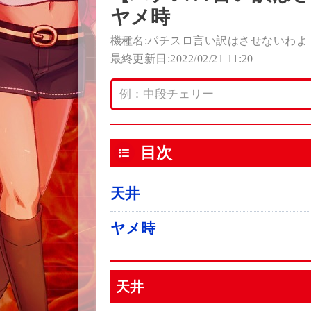
ヤメ時
機種名:パチスロ言い訳はさせないわよ
最終更新日:2022/02/21 11:20
目次
天井
ヤメ時
天井