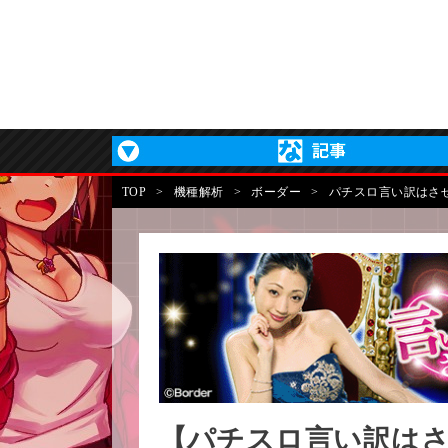
TOP
>
機種解析
>
ボーダー
>
パチスロ言い訳はさせ
【パチスロ言い訳はさ