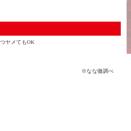
つヤメてもOK
※なな徹調べ