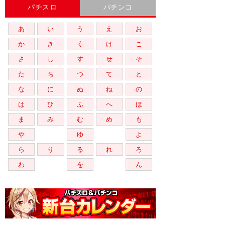
パチスロ
パチンコ
あ
い
う
え
お
か
き
く
け
こ
さ
し
す
せ
そ
た
ち
つ
て
と
な
に
ぬ
ね
の
は
ひ
ふ
へ
ほ
ま
み
む
め
も
や
ゆ
よ
ら
り
る
れ
ろ
わ
を
ん