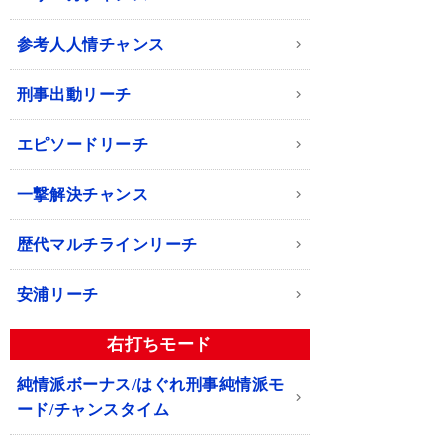
参考人人情チャンス
刑事出動リーチ
エピソードリーチ
一撃解決チャンス
歴代マルチラインリーチ
安浦リーチ
右打ちモード
純情派ボーナス/はぐれ刑事純情派モ
ード/チャンスタイム