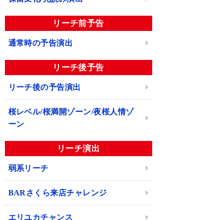
リーチ前予告
通常時の予告演出
リーチ後予告
リーチ後の予告演出
桜レベル/桜満開ゾーン/夜桜人情ゾ
ーン
リーチ演出
弱系リーチ
BARさくら来店チャレンジ
エリユカチャンス