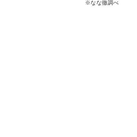
※なな徹調べ