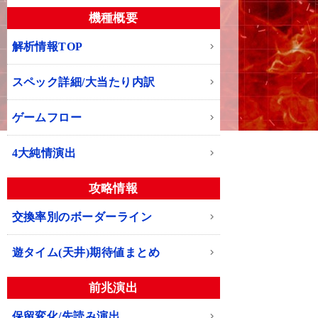
機種概要
解析情報TOP
スペック詳細/大当たり内訳
ゲームフロー
4大純情演出
攻略情報
交換率別のボーダーライン
遊タイム(天井)期待値まとめ
前兆演出
保留変化/先読み演出