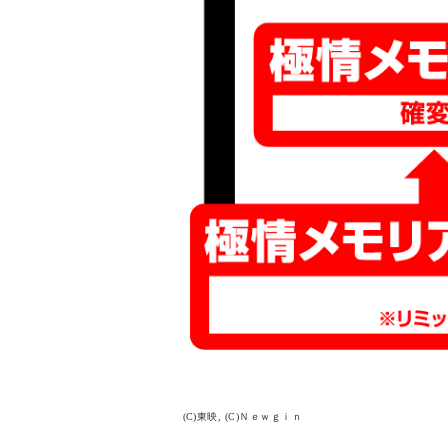
(C)東映, (C)Ｎｅｗｇｉｎ