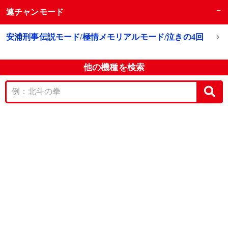
−
連チャンモード
安浦刑事伝説モード/極情メモリアルモード/泣きの4回
他の機種を検索