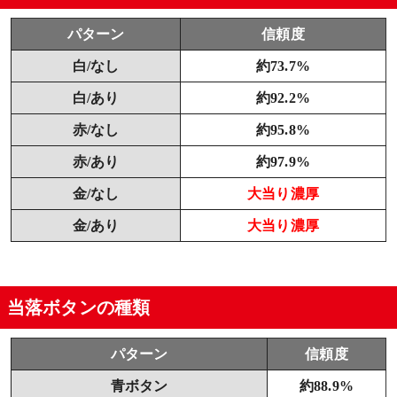
パターン
信頼度
白/なし
約73.7%
白/あり
約92.2%
赤/なし
約95.8%
赤/あり
約97.9%
金/なし
大当り濃厚
金/あり
大当り濃厚
当落ボタンの種類
パターン
信頼度
青ボタン
約88.9%