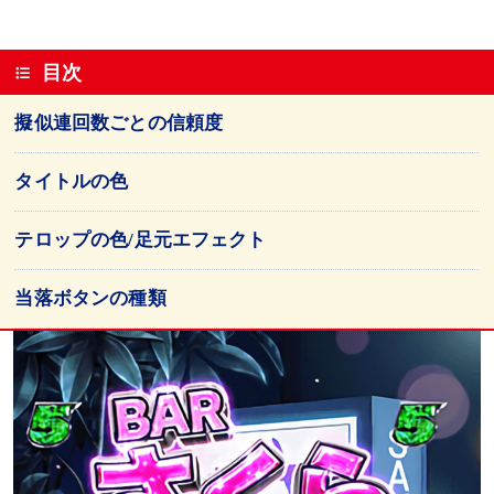
目次
擬似連回数ごとの信頼度
タイトルの色
テロップの色/足元エフェクト
当落ボタンの種類