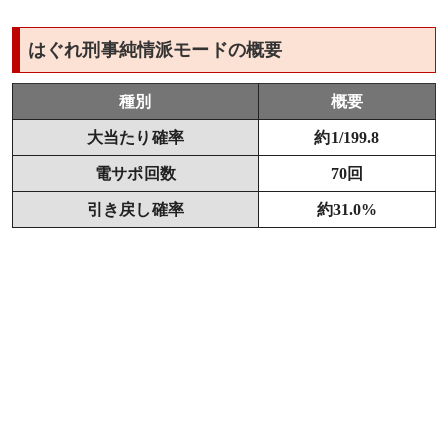
はぐれ刑事純情派モードの概要
種別
概要
大当たり確率
約1/199.8
電サポ回数
70回
引き戻し確率
約31.0%