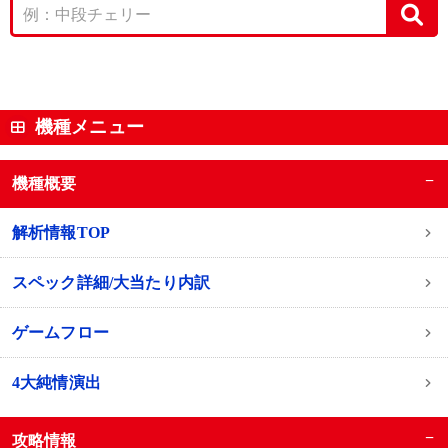
機種メニュー
−
機種概要
解析情報TOP
スペック詳細/大当たり内訳
ゲームフロー
4大純情演出
−
攻略情報