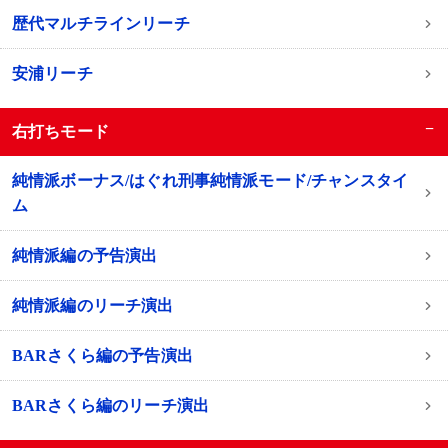
歴代マルチラインリーチ
安浦リーチ
−
右打ちモード
純情派ボーナス/はぐれ刑事純情派モード/チャンスタイ
ム
純情派編の予告演出
純情派編のリーチ演出
BARさくら編の予告演出
BARさくら編のリーチ演出