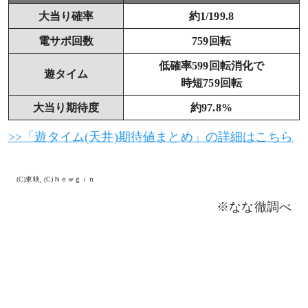
大当り確率
約1/199.8
電サポ回数
759回転
低確率599回転消化で
遊タイム
時短759回転
大当り期待度
約97.8%
>>「遊タイム(天井)期待値まとめ」の詳細はこちら
(C)東映, (C)Ｎｅｗｇｉｎ
※なな徹調べ