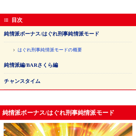
目次
純情派ボーナス/はぐれ刑事純情派モード
はぐれ刑事純情派モードの概要
純情派編/BARさくら編
チャンスタイム
純情派ボーナス/はぐれ刑事純情派モード