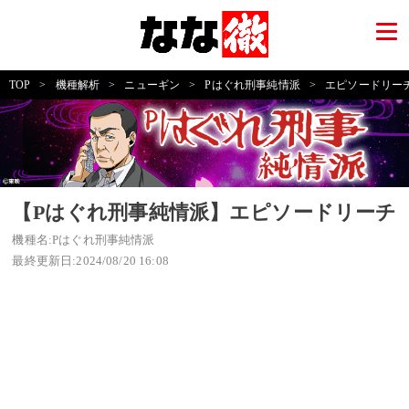
TOP
>
機種解析
>
ニューギン
>
Pはぐれ刑事純情派
>
エピソードリー
【Pはぐれ刑事純情派】エピソードリーチ
機種名:Pはぐれ刑事純情派
最終更新日:2024/08/20 16:08