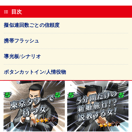
目次
擬似連回数ごとの信頼度
携帯フラッシュ
導光板/シナリオ
ボタンカットイン/人情役物