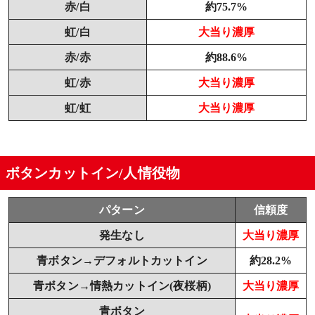
赤/白
約75.7%
虹/白
大当り濃厚
赤/赤
約88.6%
虹/赤
大当り濃厚
虹/虹
大当り濃厚
ボタンカットイン/人情役物
パターン
信頼度
発生なし
大当り濃厚
青ボタン→デフォルトカットイン
約28.2%
青ボタン→情熱カットイン(夜桜柄)
大当り濃厚
青ボタン