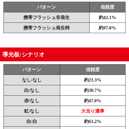
パターン
信頼度
携帯フラッシュ非発生
約42.1%
携帯フラッシュ発生時
約97.8%
導光板/シナリオ
パターン
信頼度
なし/なし
約21.3%
白/なし
約30.7%
赤/なし
約47.0%
虹/なし
大当り濃厚
白/白
約63.2%