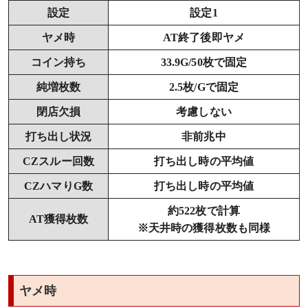
設定
設定1
ヤメ時
AT終了後即ヤメ
コイン持ち
33.9G/50枚で固定
純増枚数
2.5枚/Gで固定
閉店欠損
考慮しない
打ち出し状況
非前兆中
CZスルー回数
打ち出し時の平均値
CZハマりG数
打ち出し時の平均値
約522枚で計算
AT獲得枚数
※天井時の獲得枚数も同様
ヤメ時