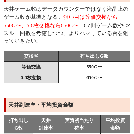
天井ゲーム数はデータカウンターではなく液晶上の
ゲーム数が基準となる。
狙い目は等価交換なら
550G〜、5.6枚交換なら650G〜。
CZ間ゲーム数やCZ
スルー回数を考慮しつつ、よりハマっている台を狙
っていきたい。
交換率
打ち出しG数
等価交換
550G〜
5.6枚交換
650G〜
天井到達率・平均投資金額
打ち出し
天井
実質初当たり
平均投資
G数
到達率
確率
金額