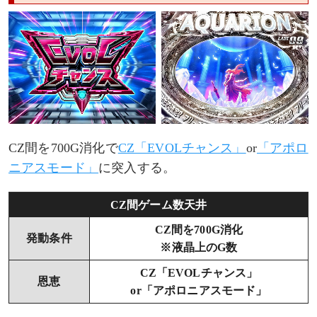
CZ間を700G消化で
CZ「EVOLチャンス」
or
「アポロ
ニアスモード」
に突入する。
CZ間ゲーム数天井
CZ間を700G消化
発動条件
※液晶上のG数
CZ「EVOLチャンス」
恩恵
or「アポロニアスモード」