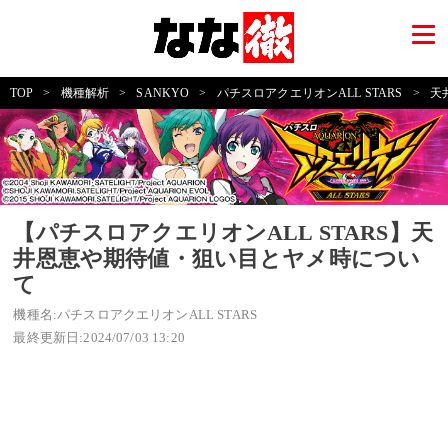
TOP
>
機種解析
>
SANKYO
>
パチスロアクエリオンALL STARS
>
天
【パチスロアクエリオンALL STARS】天
井恩恵や期待値・狙い目とヤメ時につい
て
機種名:パチスロアクエリオンALL STARS
最終更新日:2024/07/03 13:20