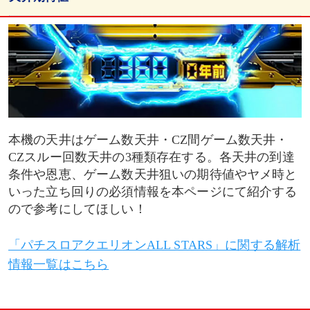
ゲーム数天井期待値
狙い目
天井到達率・平均投資金額
本機の天井はゲーム数天井・CZ間ゲーム数天井・
算出条件
CZスルー回数天井の3種類存在する。各天井の到達
条件や恩恵、ゲーム数天井狙いの期待値やヤメ時と
ヤメ時
いった立ち回りの必須情報を本ページにて紹介する
ので参考にしてほしい！
「パチスロアクエリオンALL STARS」に関する解析
情報一覧はこちら