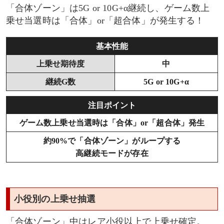
「合体ゾーン」は5G or 10G+α継続し、ゲーム数上
乗せ当選時は「合体」or「超合体」が発生する！
基本性能
上乗せ期待度
中
継続G数
5G or 10G+α
注目ポイント
ゲーム数上乗せ当選時は「合体」or「超合体」発生
約90%で「合体ゾーン」がループする
高継続モードが存在
小役別の上乗せ抽選
「合体ゾーン」中はレア小役以上で上乗せ確定。