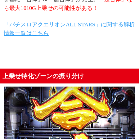
ら最大1010G上乗せの可能性がある！
「パチスロアクエリオンALL STARS」に関する解析
情報一覧はこちら
上乗せ特化ゾーンの振り分け