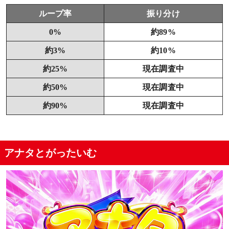
ループ率
振り分け
0%
約89%
約3%
約10%
約25%
現在調査中
約50%
現在調査中
約90%
現在調査中
アナタとがったいむ