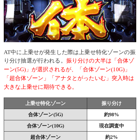
AT中に上乗せが発生した際は上乗せ特化ゾーンの振
り分け抽選が行われる。
振り分けの大半は「合体ゾ
ーン(5G)」が選択されるが、「合体ゾーン(10G)」
「超合体ゾーン」「アナタとがったいむ」突入時は
大きな上乗せに期待できる。
上乗せ特化ゾーン
振り分け
合体ゾーン(5G)
約98%
合体ゾーン(10G)
現在調査中
超合体ゾーン
約2%