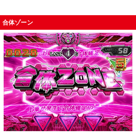
合体ゾーン