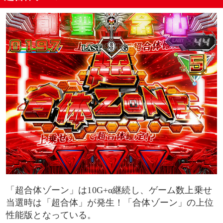
「超合体ゾーン」は10G+α継続し、ゲーム数上乗せ
当選時は「超合体」が発生！「合体ゾーン」の上位
性能版となっている。