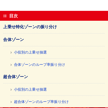
目次
上乗せ特化ゾーンの振り分け
合体ゾーン
小役別の上乗せ抽選
合体ゾーンのループ率振り分け
超合体ゾーン
小役別の上乗せ抽選
超合体ゾーンのループ率振り分け