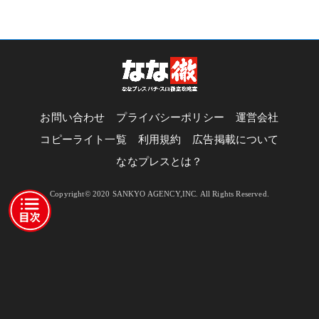
お問い合わせ
プライバシーポリシー
運営会社
コピーライト一覧
利用規約
広告掲載について
ななプレスとは？
Copyright© 2020 SANKYO AGENCY,INC. All Rights Reserved.