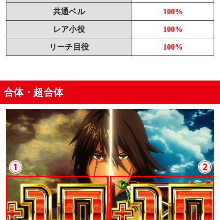
共通ベル
100%
レア小役
100%
リーチ目役
100%
合体・超合体