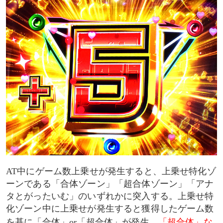
アナタとがったいむ
小役別の上乗せ抽選
合体・超合体
合体・超合体発生時の上乗せG数期待度
AT中にゲーム数上乗せが発生すると、上乗せ特化ゾ
ーンである「合体ゾーン」「超合体ゾーン」「アナ
タとがったいむ」のいずれかに突入する。上乗せ特
化ゾーン中に上乗せが発生すると獲得したゲーム数
を基に「合体」or「超合体」が発生。
「超合体」な