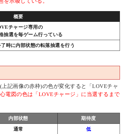
状態を示唆している。
概要
OVEチャージ専用の
格抽選を毎ゲーム行っている
終了時に内部状態の転落抽選を行う
上記画像の赤枠)の色が変化すると「LOVEチャ
心電図の色は「LOVEチャージ」に当選するまで
内部状態
期待度
通常
低