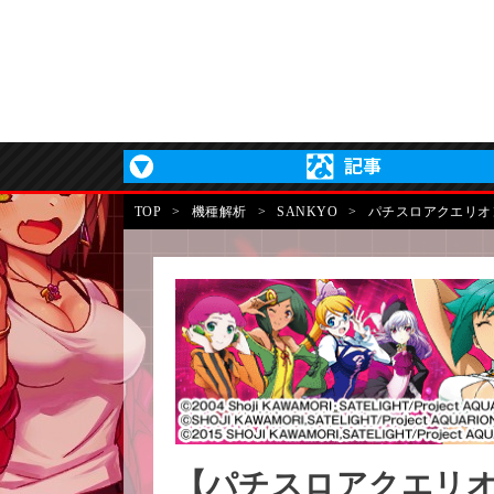
TOP
>
機種解析
>
SANKYO
>
パチスロアクエリオンA
【パチスロアクエリオン