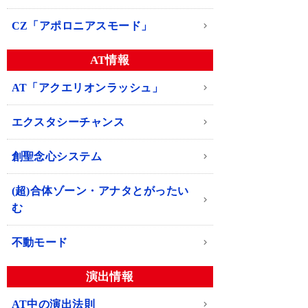
CZ「アポロニアスモード」
AT情報
AT「アクエリオンラッシュ」
エクスタシーチャンス
創聖念心システム
(超)合体ゾーン・アナタとがったい
む
不動モード
演出情報
AT中の演出法則