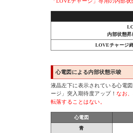
「LOVEチャージ」専用の内部
L
内部状態昇
LOVEチャージ
心電図による内部状態示唆
液晶左下に表示されている心電図(
ージ」突入期待度アップ！
なお、
転落することはない。
心電図
青