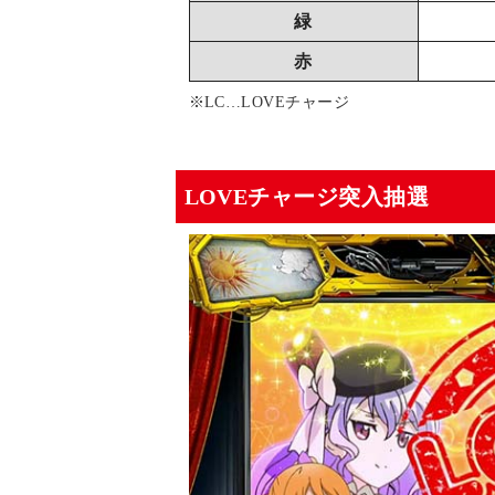
緑
赤
※LC…LOVEチャージ
LOVEチャージ突入抽選