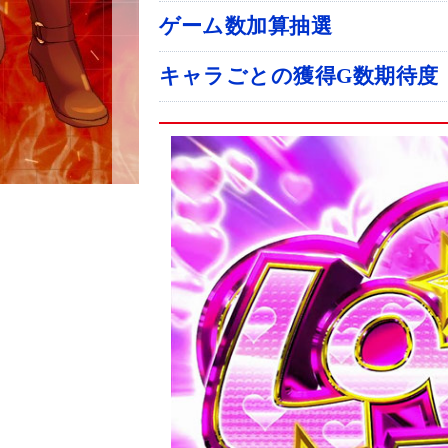
ゲーム数加算抽選
キャラごとの獲得G数期待度