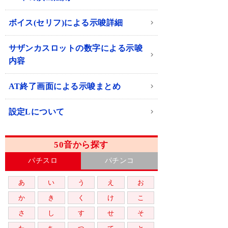
ボイス(セリフ)による示唆詳細
サザンカスロットの数字による示唆
内容
AT終了画面による示唆まとめ
設定Lについて
50音から探す
パチスロ
パチンコ
あ
い
う
え
お
か
き
く
け
こ
さ
し
す
せ
そ