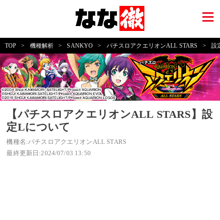
TOP
>
機種解析
>
SANKYO
>
パチスロアクエリオンALL STARS
>
設
【パチスロアクエリオンALL STARS】設
定Lについて
機種名:パチスロアクエリオンALL STARS
最終更新日:2024/07/03 13:50