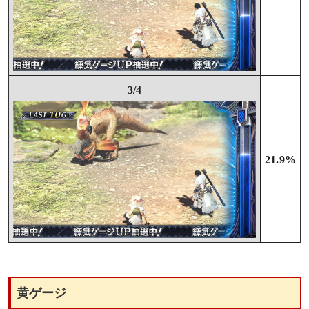
3/4
21.9%
黄ゲージ