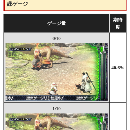
緑ゲージ
期待
ゲージ量
度
0/10
40.6%
1/10