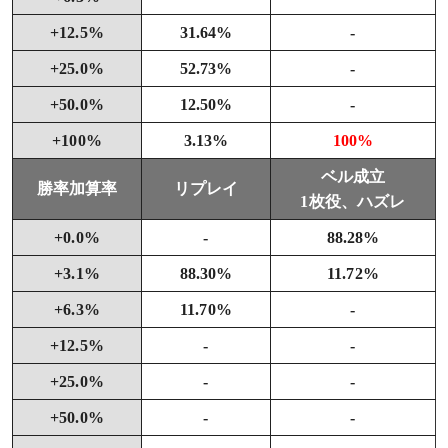
+12.5%
31.64%
-
+25.0%
52.73%
-
+50.0%
12.50%
-
+100%
3.13%
100%
ベル成立
勝率加算率
リプレイ
1枚役、ハズレ
+0.0%
-
88.28%
+3.1%
88.30%
11.72%
+6.3%
11.70%
-
+12.5%
-
-
+25.0%
-
-
+50.0%
-
-