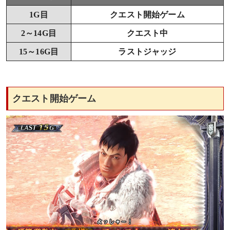
1G目
クエスト開始ゲーム
2～14G目
クエスト中
15～16G目
ラストジャッジ
クエスト開始ゲーム