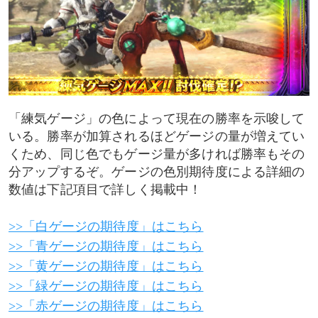
「練気ゲージ」の色によって現在の勝率を示唆して
いる。勝率が加算されるほどゲージの量が増えてい
くため、同じ色でもゲージ量が多ければ勝率もその
分アップするぞ。ゲージの色別期待度による詳細の
数値は下記項目で詳しく掲載中！
>>「白ゲージの期待度」はこちら
>>「青ゲージの期待度」はこちら
>>「黄ゲージの期待度」はこちら
>>「緑ゲージの期待度」はこちら
>>「赤ゲージの期待度」はこちら