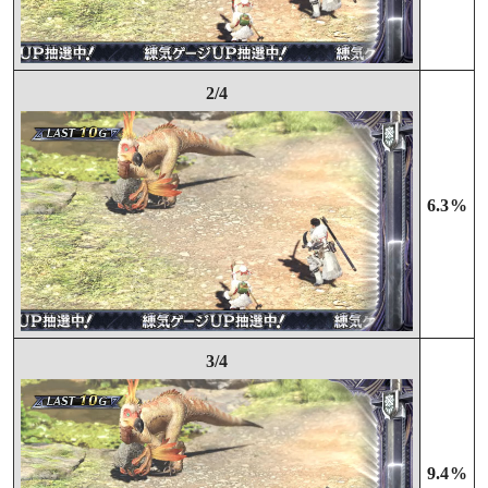
2/4
6.3%
3/4
9.4%