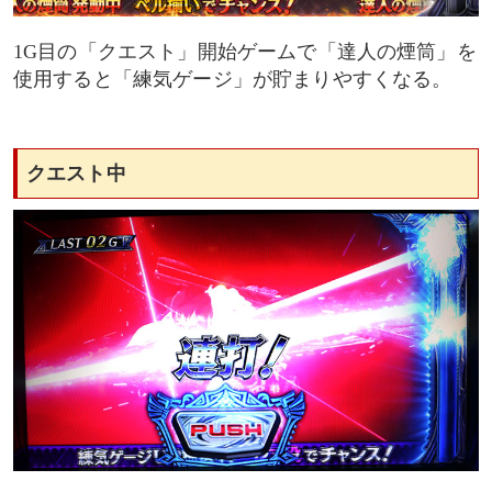
1G目の「クエスト」開始ゲームで「達人の煙筒」を
使用すると「練気ゲージ」が貯まりやすくなる。
クエスト中