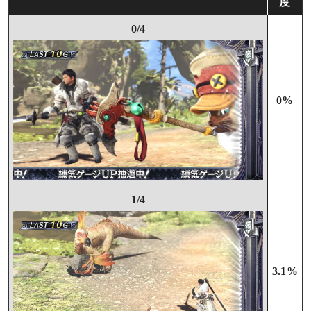
度
0/4
0%
1/4
3.1%