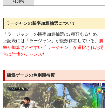
+100%
-
-
ラージャンの勝率加算抽選について
「ラージャン」の勝率加算抽選は2種類あるため、
上記表には「ラージャン」が複数存在している。
勝
率が加算されやすい「ラージャン」が選択された場
合は討伐のチャンスだ！
練気ゲージの色別期待度