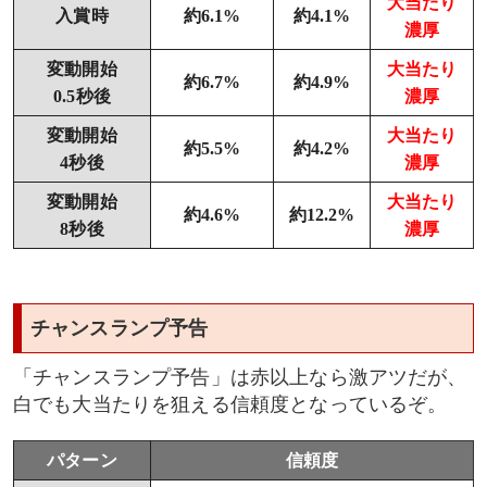
大当たり
入賞時
約6.1%
約4.1%
濃厚
変動開始
大当たり
約6.7%
約4.9%
0.5秒後
濃厚
変動開始
大当たり
約5.5%
約4.2%
4秒後
濃厚
変動開始
大当たり
約4.6%
約12.2%
8秒後
濃厚
チャンスランプ予告
「チャンスランプ予告」は赤以上なら激アツだが、
白でも大当たりを狙える信頼度となっているぞ。
パターン
信頼度