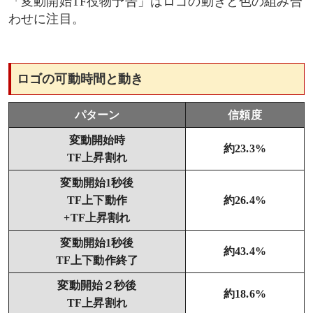
「変動開始TF役物予告」はロゴの動きと色の組み合
わせに注目。
ロゴの可動時間と動き
パターン
信頼度
変動開始時
約23.3%
TF上昇割れ
変動開始1秒後
TF上下動作
約26.4%
+TF上昇割れ
変動開始1秒後
約43.4%
TF上下動作終了
変動開始２秒後
約18.6%
TF上昇割れ