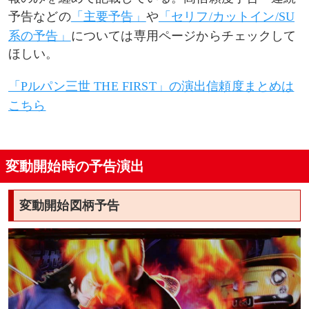
予告などの
「主要予告」
や
「セリフ/カットイン/SU
敵機爆破予告
系の予告」
については専用ページからチェックして
ほしい。
演出パターン
「Pルパン三世 THE FIRST」の演出信頼度まとめは
敵機アイコン
こちら
ミニアイテム予告
変動開始時の予告演出
看板
蝶々
変動開始図柄予告
カモメ
操作パネル・ダイアリー