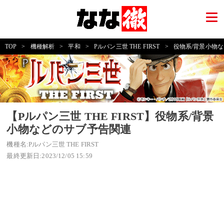
TOP
>
機種解析
>
平和
>
Pルパン三世 THE FIRST
>
役物系/背景小物
【Pルパン三世 THE FIRST】役物系/背景
小物などのサブ予告関連
機種名:Pルパン三世 THE FIRST
最終更新日:2023/12/05 15:59