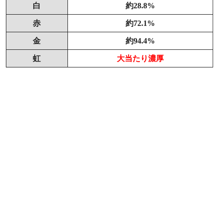
白
約28.8%
赤
約72.1%
金
約94.4%
虹
大当たり濃厚