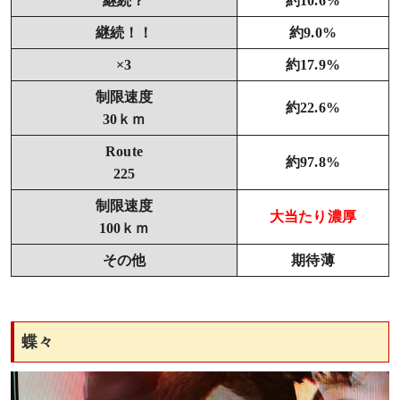
継続？
約10.6%
継続！！
約9.0%
×3
約17.9%
制限速度
約22.6%
30ｋｍ
Route
約97.8%
225
制限速度
大当たり濃厚
100ｋｍ
その他
期待薄
蝶々