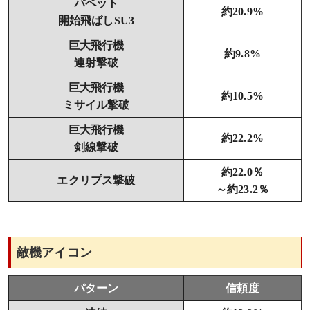
パペット
約20.9%
開始飛ばしSU3
巨大飛行機
約9.8%
連射撃破
巨大飛行機
約10.5%
ミサイル撃破
巨大飛行機
約22.2%
剣線撃破
約22.0％
エクリプス撃破
～約23.2％
敵機アイコン
パターン
信頼度