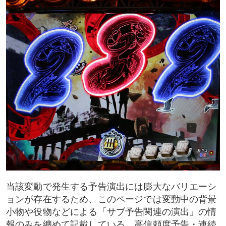
変動開始TF役物予告
ロゴの可動時間と動き
可動時の色
特殊SE予告
画面振動予告
チャンスランプ予告
小物・ミニアイテム系予告
当該変動で発生する予告演出には膨大なバリエーシ
花吹雪予告
ョンが存在するため、このページでは変動中の背景
小物や役物などによる「サブ予告関連の演出」の情
予告状予告
報のみを纏めて記載している。高信頼度予告・連続