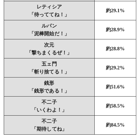
レティシア
約29.1%
「待っててね！」
ルパン
約28.9%
「泥棒開始だ！」
次元
約28.8%
「撃ちまくるぜ！」
五ェ門
約29.2%
「斬り捨てる！」
銭形
約51.6%
「銭形である！」
不二子
約58.5%
「いくわよ！」
不二子
約84.5%
「期待してね」