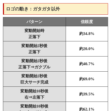
ロゴの動き：ガタガタ以外
パターン
信頼度
変動開始時
約34.8%
正落下
変動開始2秒後
約20.0%
正落下
変動開始2秒後
約40.7%
正落下⇒ガクブル
変動開始2秒後
約69.0%
巨大サーチ完成
変動開始10秒後
約39.5%
右⇒左落下
変動開始10秒後
約62.1%