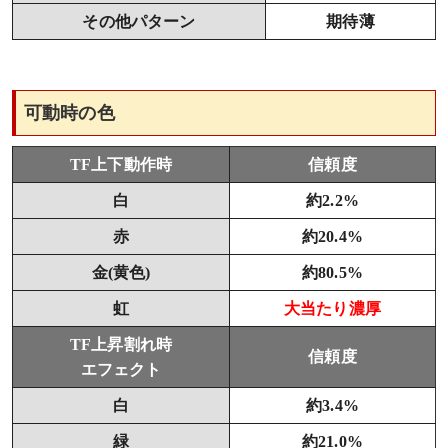
その他パターン
期待薄
可動時の色
TF上下動作時
信頼度
白
約2.2%
赤
約20.4%
金(黄色)
約80.5%
虹
大当たり濃厚
TF上昇割れ時
信頼度
エフェクト
白
約3.4%
緑
約21.0%