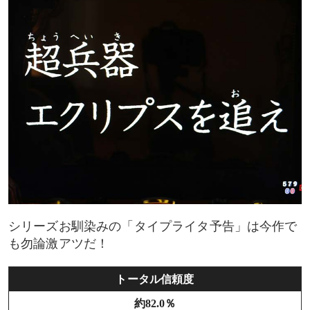
シリーズお馴染みの「タイプライタ予告」は今作で
も勿論激アツだ！
トータル信頼度
約82.0％