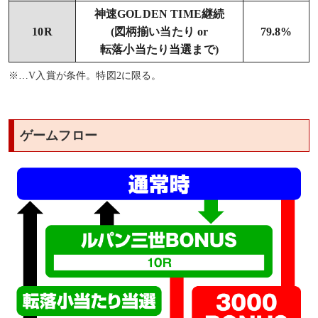
大当たり中演出
神速GOLDEN TIME継続
10R
(図柄揃い当たり or
79.8%
大当たりの種類
転落小当たり当選まで)
ルパン三世BONUS
※…V入賞が条件。特図2に限る。
3000BONUS(通常時)
ゲームフロー
神速MAXBONUS
3000BONUS(右打ち中)
不死身の怪盗∞
右打ちモード突入ジャッジ演出
神速GOLDEN TIME