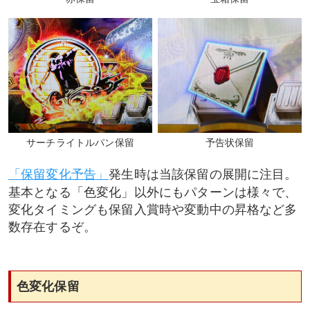
サーチライトルパン保留
予告状保留
「保留変化予告」
発生時は当該保留の展開に注目。
基本となる「色変化」以外にもパターンは様々で、
変化タイミングも保留入賞時や変動中の昇格など多
数存在するぞ。
色変化保留