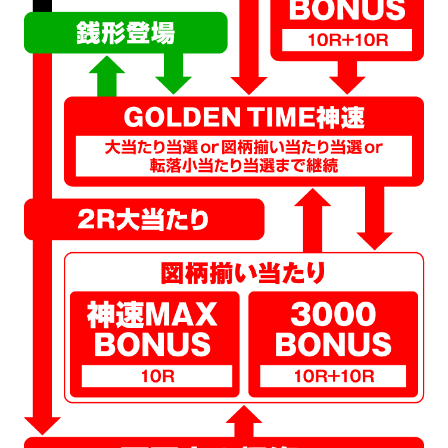
【神速GOLDEN TIME】カスタマイズ機能について
【神速GOLDEN TIME】先読み演出
保留変化予告
背景変化予告
タイプライタ予告
タイマー予告
完全奪取シャッター
不二子3000図柄予告(不二子3000モード専用演出)
【神速GOLDEN TIME】当該変動での予告演出