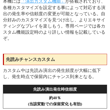
本機には
「演出カスタム機能」
が搭載されており、
各種カスタマイズを設定する事によって対応する演
出の発生率や信頼度の変更が可能となっている。自
分好みのカスタマイズを見つけ出し、よりエキサイ
ティングなプレイを楽しもう。専用ページでは各カ
スタム機能設定時のより詳しい情報を記載している
ぞ。
先読みチャンスカスタム
カスタム中は先読み演出の発生頻度が大幅に低下
し、発生時点で保留内にチャンス到来となる。
先読み演出発生時信頼度
約40％
(当該変動での保留変化も有効)