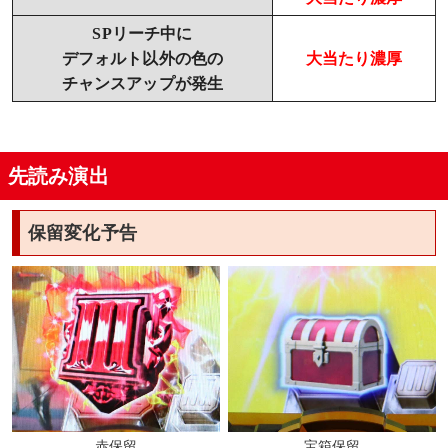
SPリーチ中に
デフォルト以外の色の
大当たり濃厚
チャンスアップが発生
先読み演出
保留変化予告
赤保留
宝箱保留