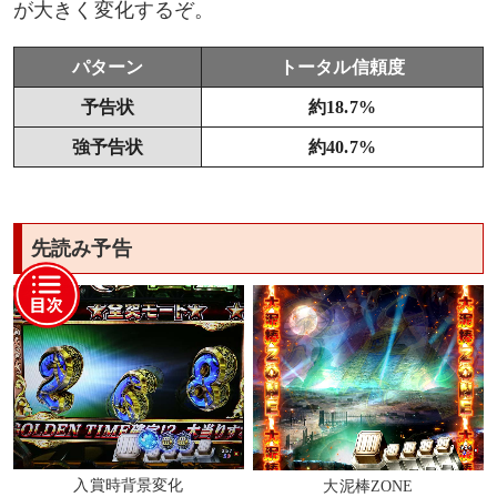
が大きく変化するぞ。
パターン
トータル信頼度
予告状
約18.7%
強予告状
約40.7%
先読み予告
入賞時背景変化
大泥棒ZONE