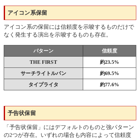
アイコン系保留
アイコン系の保留には信頼度を示唆するものだけで
なく発生する演出を示唆するものも存在。
パターン
信頼度
THE FIRST
約23.5%
サーチライトルパン
約69.5%
タイプライタ
約77.6%
予告状保留
「予告状保留」にはデフォルトのものと強パターン
の2つが存在。いずれの場合も内容によって信頼度