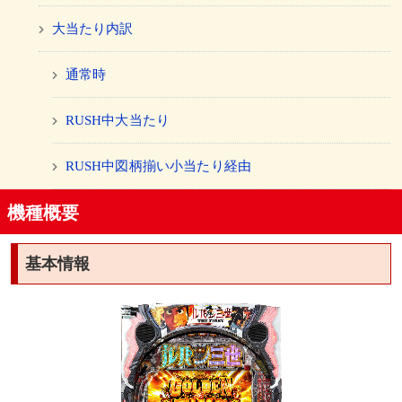
大当たり内訳
通常時
RUSH中大当たり
RUSH中図柄揃い小当たり経由
機種概要
ゲームフロー
攻略情報
基本情報
交換率別のボーダーライン
4円パチンコ(250個あたり)
1円パチンコ(200個あたり)