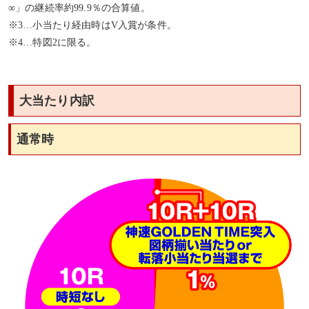
∞」の継続率約99.9％の合算値。
変動開始図柄予告
※3…小当たり経由時はV入賞が条件。
※4…特図2に限る。
変動開始ロゴ役物予告
花吹雪予告
大当たり内訳
ミニアイテム予告
通常時
テンパイ成立後の予告演出
テンパイ図柄
テンパイボイス・リーチライン
エフェクト演出パターン
ノーマルリーチ中スペシャルカットイン予告