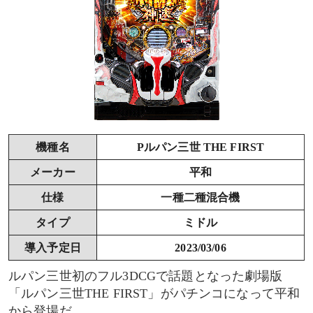
演出情報
注目演出
不二子ZONE/金色の奏ZONE
タイプライタ予告
機種名
Pルパン三世 THE FIRST
メーカー
平和
次回予告
仕様
一種二種混合機
SUPER HEROリーチ/ストーリーリーチ
タイプ
ミドル
演出カスタム機能一覧
導入予定日
2023/03/06
ルパン三世初のフル3DCGで話題となった劇場版
先読みチャンスカスタム
「ルパン三世THE FIRST」がパチンコになって平和
から登場だ。