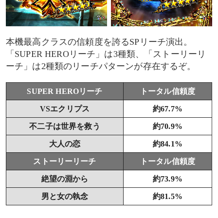
本機最高クラスの信頼度を誇るSPリーチ演出。
「SUPER HEROリーチ」は3種類、「ストーリーリ
ーチ」は2種類のリーチパターンが存在するぞ。
SUPER HEROリーチ
トータル信頼度
VSエクリプス
約67.7%
不二子は世界を救う
約70.9%
大人の恋
約84.1%
ストーリーリーチ
トータル信頼度
絶望の淵から
約73.9%
男と女の執念
約81.5%