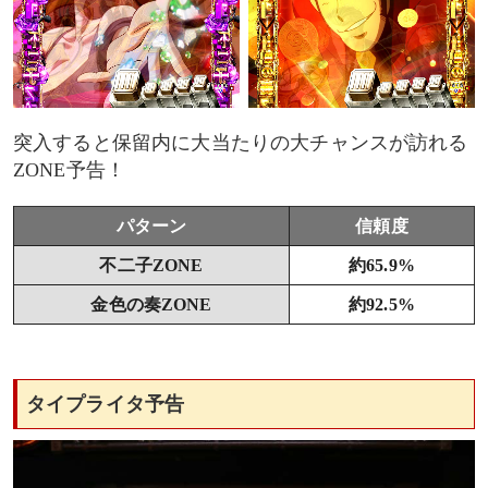
突入すると保留内に大当たりの大チャンスが訪れる
ZONE予告！
パターン
信頼度
不二子ZONE
約65.9%
金色の奏ZONE
約92.5%
タイプライタ予告