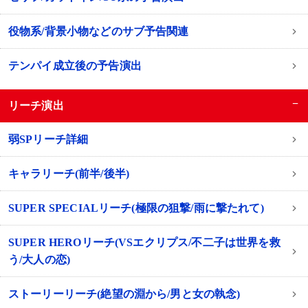
役物系/背景小物などのサブ予告関連
テンパイ成立後の予告演出
−
リーチ演出
弱SPリーチ詳細
キャラリーチ(前半/後半)
SUPER SPECIALリーチ(極限の狙撃/雨に撃たれて)
SUPER HEROリーチ(VSエクリプス/不二子は世界を救
う/大人の恋)
ストーリーリーチ(絶望の淵から/男と女の執念)