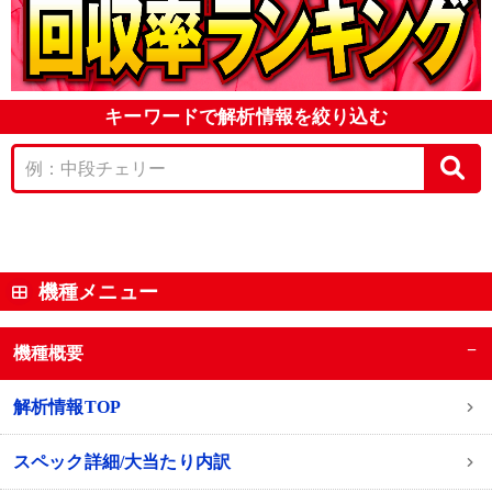
キーワードで解析情報を絞り込む
機種メニュー
−
機種概要
解析情報TOP
スペック詳細/大当たり内訳