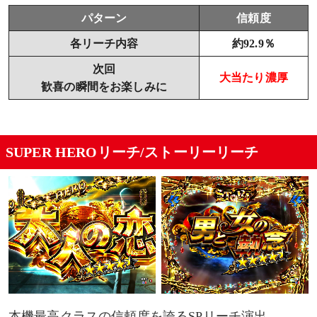
パターン
信頼度
各リーチ内容
約92.9％
次回
大当たり濃厚
歓喜の瞬間をお楽しみに
SUPER HEROリーチ/ストーリーリーチ
本機最高クラスの信頼度を誇るSPリーチ演出。