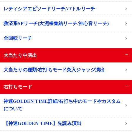
レティシアエピソードリーチ/バトルリーチ
救済系SPリーチ(大泥棒集結リーチ/神心音リーチ)
全回転リーチ
−
大当たり中演出
大当たりの種類/右打ちモード突入ジャッジ演出
−
右打ちモード
神速GOLDEN TIME詳細/右打ち中のモードやカスタム
について
【神速GOLDEN TIME】先読み演出