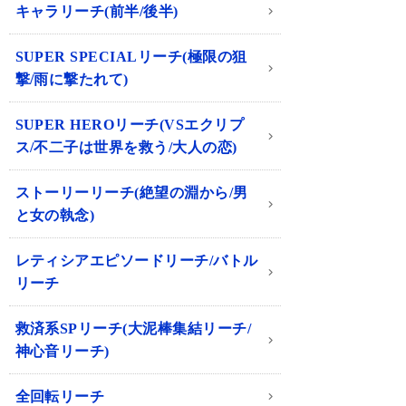
キャラリーチ(前半/後半)
SUPER SPECIALリーチ(極限の狙
撃/雨に撃たれて)
SUPER HEROリーチ(VSエクリプ
ス/不二子は世界を救う/大人の恋)
ストーリーリーチ(絶望の淵から/男
と女の執念)
レティシアエピソードリーチ/バトル
リーチ
救済系SPリーチ(大泥棒集結リーチ/
神心音リーチ)
全回転リーチ