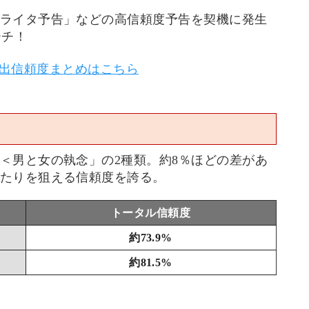
ライタ予告」などの高信頼度予告を契機に発生
ーチ！
」の演出信頼度まとめはこちら
＜男と女の執念」の2種類。約8％ほどの差があ
たりを狙える信頼度を誇る。
トータル信頼度
約73.9%
約81.5%