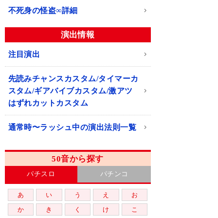
不死身の怪盗∞詳細
演出情報
注目演出
先読みチャンスカスタム/タイマーカ
スタム/ギアバイブカスタム/激アツ
はずれカットカスタム
通常時〜ラッシュ中の演出法則一覧
50音から探す
パチスロ
パチンコ
あ
い
う
え
お
か
き
く
け
こ