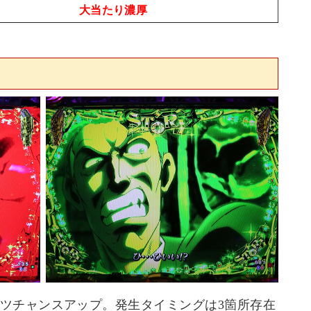
大当たり濃厚
ツチャンスアップ。発生タイミングは3箇所存在