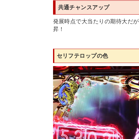
共通チャンスアップ
発展時点で大当たりの期待大だが
昇！
セリフテロップの色