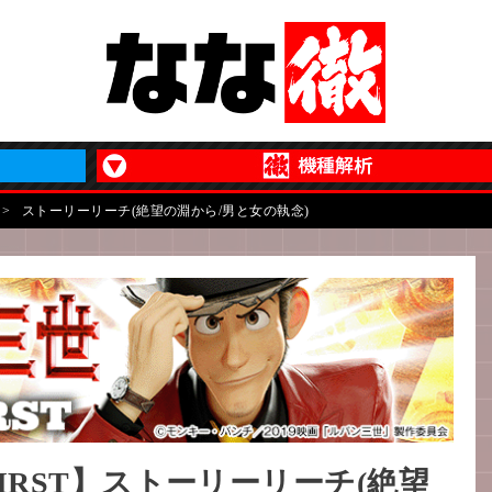
>
ストーリーリーチ(絶望の淵から/男と女の執念)
FIRST】ストーリーリーチ(絶望