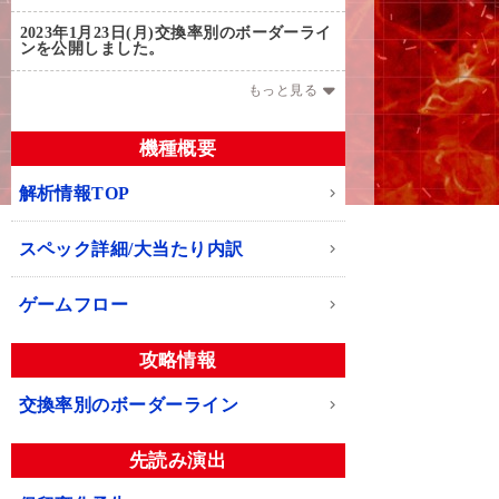
2023年1月23日(月)
交換率別のボーダーライ
ンを公開しました。
もっと見る
機種概要
解析情報TOP
スペック詳細/大当たり内訳
ゲームフロー
攻略情報
交換率別のボーダーライン
先読み演出