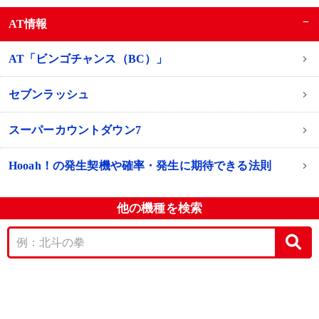
−
AT情報
AT「ビンゴチャンス（BC）」
セブンラッシュ
スーパーカウントダウン7
Hooah！の発生契機や確率・発生に期待できる法則
他の機種を検索