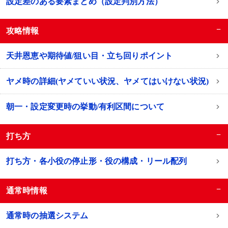
設定差のある要素まとめ（設定判別方法）
−
攻略情報
天井恩恵や期待値/狙い目・立ち回りポイント
ヤメ時の詳細(ヤメていい状況、ヤメてはいけない状況)
朝一・設定変更時の挙動/有利区間について
−
打ち方
打ち方・各小役の停止形・役の構成・リール配列
−
通常時情報
通常時の抽選システム