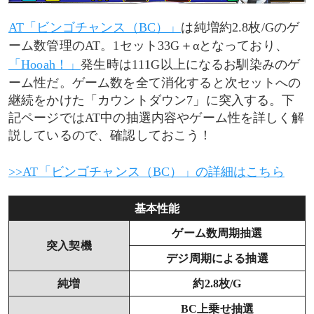
AT「ビンゴチャンス（BC）」
は純増約2.8枚/Gのゲ
ーム数管理のAT。1セット33G＋αとなっており、
「Hooah！」
発生時は111G以上になるお馴染みのゲ
ーム性だ。ゲーム数を全て消化すると次セットへの
継続をかけた「カウントダウン7」に突入する。下
記ページではAT中の抽選内容やゲーム性を詳しく解
説しているので、確認しておこう！
>>AT「ビンゴチャンス（BC）」の詳細はこちら
基本性能
ゲーム数周期抽選
突入契機
デジ周期による抽選
純増
約2.8枚/G
BC上乗せ抽選