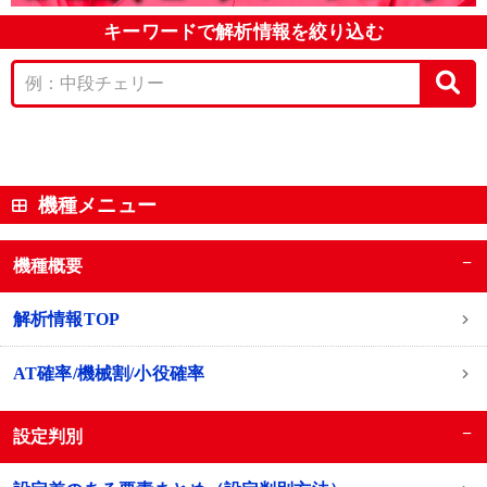
キーワードで解析情報を絞り込む
機種メニュー
−
機種概要
解析情報TOP
AT確率/機械割/小役確率
−
設定判別