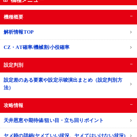
−
機種概要
解析情報TOP
CZ・AT確率/機械割/小役確率
−
設定判別
設定差のある要素や設定示唆演出まとめ（設定判別方
法）
−
攻略情報
天井恩恵や期待値/狙い目・立ち回りポイント
ヤメ時の詳細(ヤメていい状況、ヤメてはいけない状況)