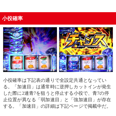
小役確率
小役確率は下記表の通りで全設定共通となってい
る。「加速目」は通常時に逆押しカットインが発生
した際に2連青7を狙うと停止する小役で、青7の停
止位置が異なる「弱加速目」と「強加速目」が存在
する。「加速目」の詳細は下記ページで掲載中だ。