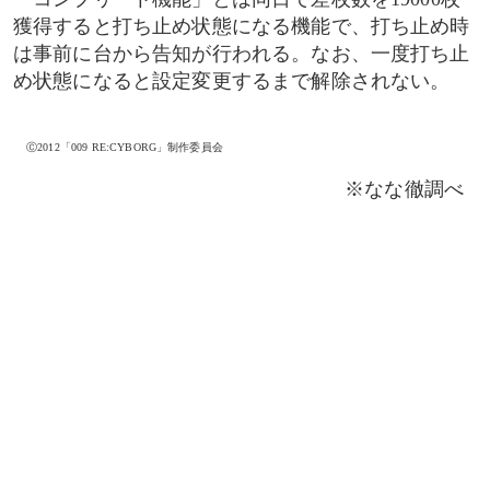
獲得すると打ち止め状態になる機能で、打ち止め時
は事前に台から告知が行われる。なお、一度打ち止
め状態になると設定変更するまで解除されない。
Ⓒ2012「009 RE:CYBORG」制作委員会
※なな徹調べ