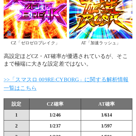
CZ「ゼロゼロブレイク」
AT「加速ラッシュ」
高設定ほどCZ・AT確率が優遇されているが、そこ
まで極端に大きな設定差ではない。
>>「スマスロ 009RE:CYBORG」に関する解析情報
一覧はこちら
設定
CZ確率
AT確率
1
1/246
1/614
2
1/237
1/597