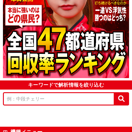
キーワードで解析情報を絞り込む
機種メニュー