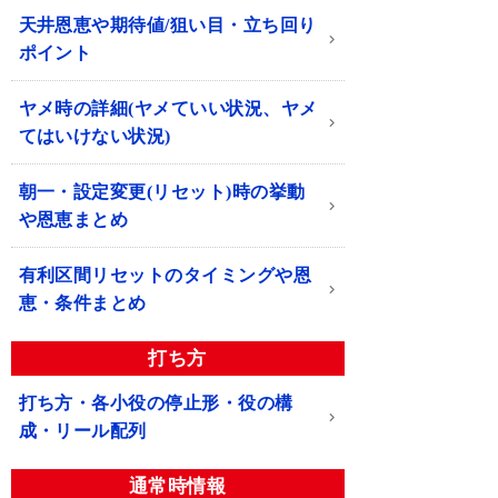
天井恩恵や期待値/狙い目・立ち回り
ポイント
ヤメ時の詳細(ヤメていい状況、ヤメ
てはいけない状況)
朝一・設定変更(リセット)時の挙動
や恩恵まとめ
有利区間リセットのタイミングや恩
恵・条件まとめ
打ち方
打ち方・各小役の停止形・役の構
成・リール配列
通常時情報