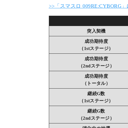
>>「スマスロ 009RE:CYBO
突入契機
成功期待度
（1stステージ）
成功期待度
（2ndステージ）
成功期待度
（トータル）
継続G数
（1stステージ）
継続G数
（2ndステージ）