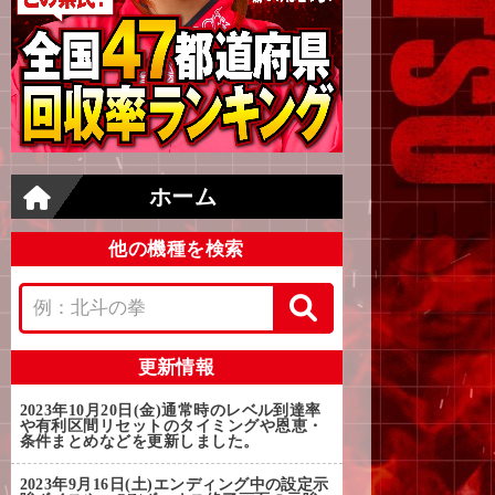
ホーム
他の機種を検索
更新情報
2023年10月20日(金)
通常時のレベル到達率
や有利区間リセットのタイミングや恩恵・
条件まとめなどを更新しました。
2023年9月16日(土)
エンディング中の設定示