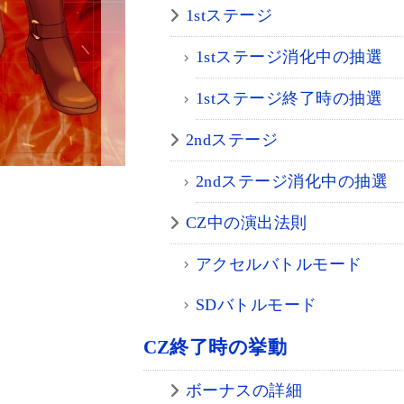
1stステージ
1stステージ消化中の抽選
1stステージ終了時の抽選
2ndステージ
2ndステージ消化中の抽選
CZ中の演出法則
アクセルバトルモード
SDバトルモード
CZ終了時の挙動
ボーナスの詳細