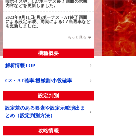
唆ボイスや、CZ/ボーナス終了画面の示唆
内容などを更新しました。
2023年9月11日(月)
ボーナス・AT終了画面
による設定示唆、周期によるCZ当選率など
を更新しました。
もっと見る
機種概要
解析情報TOP
CZ・AT確率/機械割/小役確率
設定判別
設定差のある要素や設定示唆演出ま
とめ（設定判別方法）
攻略情報