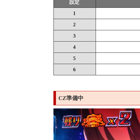
設定
1
2
3
4
5
6
CZ準備中