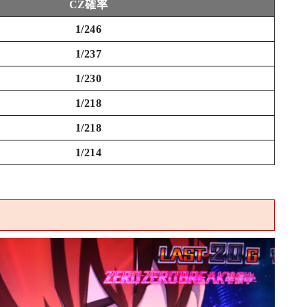
CZ確率
1/246
1/237
1/230
1/218
1/218
1/214