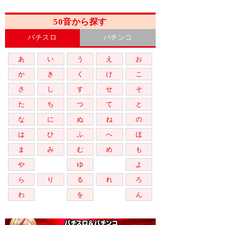
50音から探す
パチスロ
パチンコ
あ
い
う
え
お
か
き
く
け
こ
さ
し
す
せ
そ
た
ち
つ
て
と
な
に
ぬ
ね
の
は
ひ
ふ
へ
ほ
ま
み
む
め
も
や
ゆ
よ
ら
り
る
れ
ろ
わ
を
ん