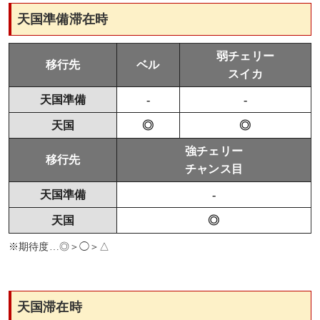
天国準備滞在時
弱チェリー
移行先
ベル
スイカ
天国準備
-
-
天国
◎
◎
強チェリー
移行先
チャンス目
天国準備
-
天国
◎
※期待度…◎＞◯＞△
天国滞在時