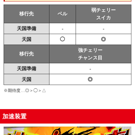
弱チェリー
移行先
ベル
スイカ
天国準備
-
-
天国
◯
◎
強チェリー
移行先
チャンス目
天国準備
-
天国
◎
※期待度…◎＞◯＞△
加速装置