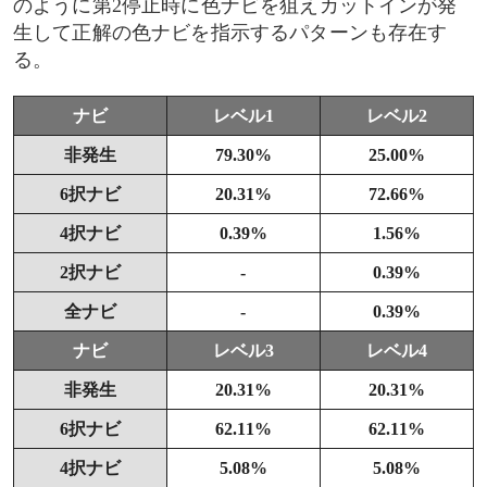
のように第2停止時に色ナビを狙えカットインが発
生して正解の色ナビを指示するパターンも存在す
る。
ナビ
レベル1
レベル2
非発生
79.30%
25.00%
6択ナビ
20.31%
72.66%
4択ナビ
0.39%
1.56%
2択ナビ
-
0.39%
全ナビ
-
0.39%
ナビ
レベル3
レベル4
非発生
20.31%
20.31%
6択ナビ
62.11%
62.11%
4択ナビ
5.08%
5.08%