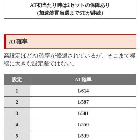
超加速モードの性能
AT初当たり時は2セットの保障あり
（加速装置当選までSTが継続）
AT中の設定示唆演出
獲得枚数表示
AT確率
AT終了後の挙動
高設定ほどAT確率が優遇されているが、そこまで極
端に大きな設定差ではない。
引き戻し抽選
設定
AT確率
AT終了画面のランク
1
1/614
2
1/597
3
1/581
4
1/550
5
1/539