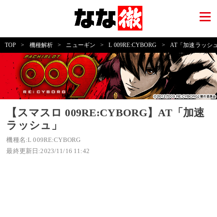
TOP
>
機種解析
>
ニューギン
>
L 009RE:CYBORG
>
AT「加速ラッシ
【スマスロ 009RE:CYBORG】AT「加速
ラッシュ」
機種名:L 009RE:CYBORG
最終更新日:2023/11/16 11:42