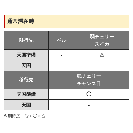
通常滞在時
弱チェリー
移行先
ベル
スイカ
天国準備
-
△
天国
-
-
強チェリー
移行先
チャンス目
天国準備
◯
天国
-
※期待度…◎＞◯＞△