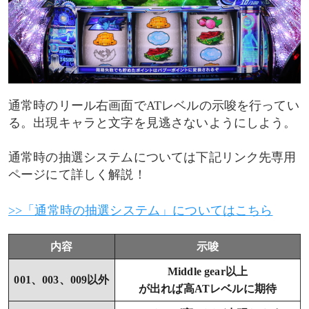
通常時のリール右画面でATレベルの示唆を行ってい
る。出現キャラと文字を見逃さないようにしよう。
通常時の抽選システムについては下記リンク先専用
ページにて詳しく解説！
>>「通常時の抽選システム」についてはこちら
内容
示唆
Middle gear以上
001、003、009以外
が出れば高ATレベルに期待