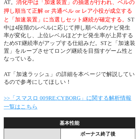
AT。
消化中は「加速装置」の抽選が行われ、ベルの
押し順当て正解 or 共通ベル or レア小役が成立する
天国準備滞在時
と「加速装置」に当選しセット継続が確定する。
ST
天国滞在時
中は4段階のレベルに応じて押し順ベルのナビ発生
率が変化し、上位レベルほどナビ発生率が上昇する
加速装置
ためST継続率がアップする仕組みだ。STと「加速装
置」をループさせてロング継続を目指すゲーム性と
ベルナビ上乗せ抽選
なっている。
AT「加速ラッシュ」の詳細を本ページで解説してい
ベルナビ規定回数到達時のボーナス以上当選率
るので参考にしてほしい！
ボーナス以上当選時の報酬振り分け
>>「スマスロ 009RE:CYBORG」に関する解析情報
ボーナスの詳細
一覧はこちら
上位AT「超絆ラッシュ」
基本性能
ボーナス終了後
演出法則