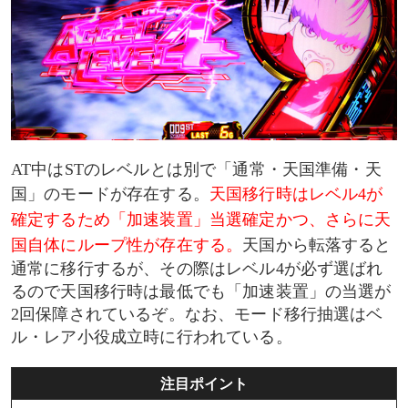
AT中はSTのレベルとは別で「通常・天国準備・天
国」のモードが存在する。
天国移行時はレベル4が
確定するため「加速装置」当選確定かつ、さらに天
国自体にループ性が存在する。
天国から転落すると
通常に移行するが、その際はレベル4が必ず選ばれ
るので天国移行時は最低でも「加速装置」の当選が
2回保障されているぞ。なお、モード移行抽選はベ
ル・レア小役成立時に行われている。
注目ポイント