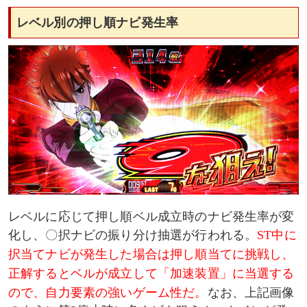
レベル別の押し順ナビ発生率
レベルに応じて押し順ベル成立時のナビ発生率が変
化し、〇択ナビの振り分け抽選が行われる。
ST中に
択当てナビが発生した場合は押し順当てに挑戦し、
正解するとベルが成立して「加速装置」に当選する
ので、自力要素の強いゲーム性だ。
なお、上記画像