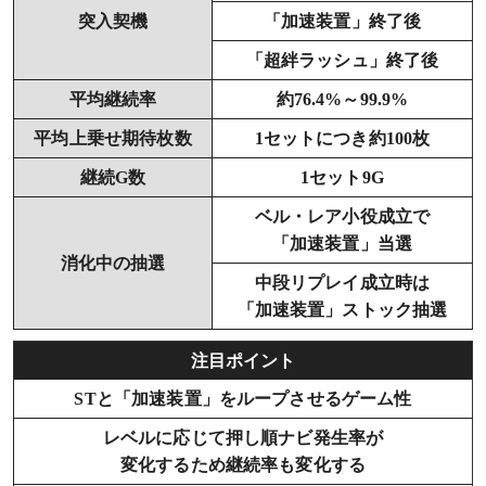
突入契機
「加速装置」終了後
加速装置継続時のキャラ
「超絆ラッシュ」終了後
平均継続率
約76.4%～99.9%
エンディングの詳細
平均上乗せ期待枚数
1セットにつき約100枚
エンディングの発生条件
継続G数
1セット9G
エンディングムービー
ベル・レア小役成立で
「加速装置」当選
消化中の抽選
エンディングの恩恵
中段リプレイ成立時は
「加速装置」ストック抽選
超加速モード
注目ポイント
超加速モード突入契機
STと「加速装置」をループさせるゲーム性
レベルに応じて押し順ナビ発生率が
超加速モード濃厚演出
変化するため継続率も変化する