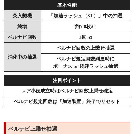
基本性能
突入契機
「加速ラッシュ（ST）」中の抽選
純増
約7.0枚/G
ベルナビ回数
3回+α
ベルナビ回数の上乗せ抽選
消化中の抽選
ベルナビ規定回数到達時に
ボーナス or 超絆ラッシュ抽選
注目ポイント
レア小役成立時はベルナビ回数上乗せ確定
ベルナビ規定回数は「加速装置」終了でリセット
ベルナビ上乗せ抽選