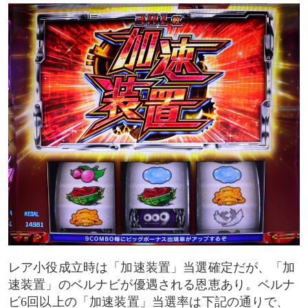
レア小役成立時は「加速装置」当選確定だが、「加
速装置」のベルナビが優遇される恩恵あり。ベルナ
ビ6回以上の「加速装置」当選率は下記の通りで、