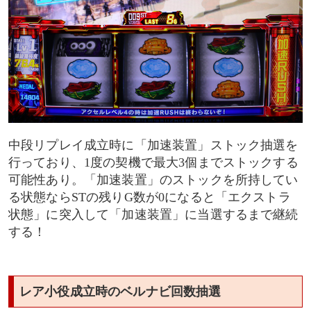
中段リプレイ成立時に「加速装置」ストック抽選を
行っており、1度の契機で最大3個までストックする
可能性あり。「加速装置」のストックを所持してい
る状態ならSTの残りG数が0になると「エクストラ
状態」に突入して「加速装置」に当選するまで継続
する！
レア小役成立時のベルナビ回数抽選