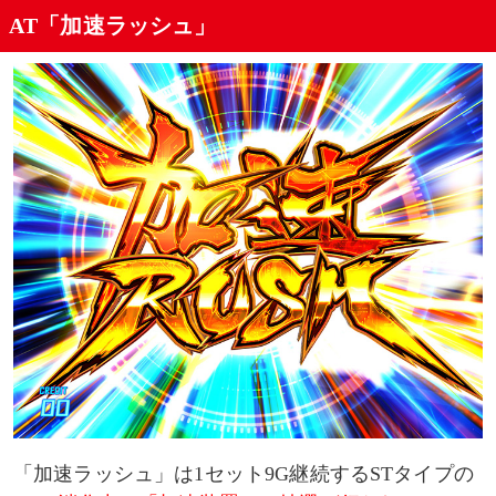
AT「加速ラッシュ」
レベルの移行イメージ
レベル移行の法則
レベル抽選の特徴
中段リプレイ成立時の加速装置ストック抽選
レア小役成立時のベルナビ回数抽選
AT中のモード
モードの特徴
モード移行抽選
「加速ラッシュ」は1セット9G継続するSTタイプの
通常滞在時