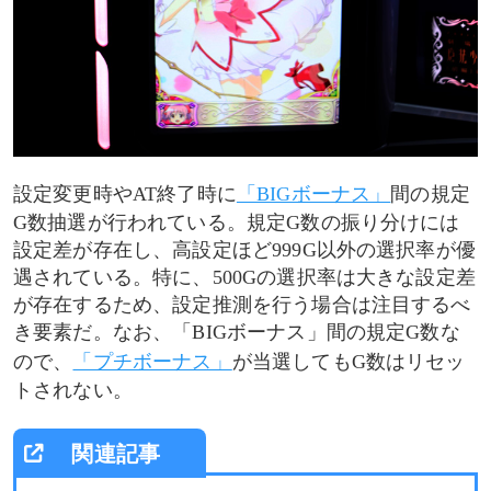
設定変更時やAT終了時に
「BIGボーナス」
間の規定
G数抽選が行われている。規定G数の振り分けには
設定差が存在し、高設定ほど999G以外の選択率が優
遇されている。特に、500Gの選択率は大きな設定差
が存在するため、設定推測を行う場合は注目するべ
き要素だ。なお、「BIGボーナス」間の規定G数な
ので、
「プチボーナス」
が当選してもG数はリセッ
トされない。