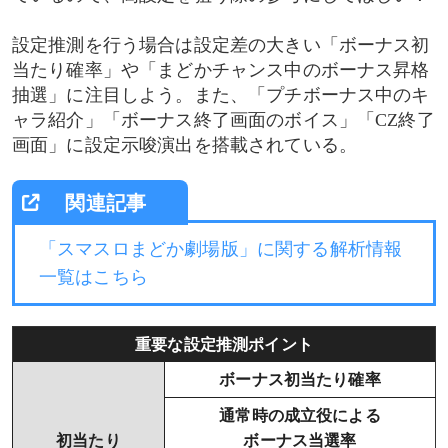
チャンス目・中SG役
設定推測を行う場合は設定差の大きい「ボーナス初
強チェリー・強SG役
当たり確率」や「まどかチャンス中のボーナス昇格
抽選」に注目しよう。また、「プチボーナス中のキ
ャラ紹介」「ボーナス終了画面のボイス」「CZ終了
確定SG役
画面」に設定示唆演出を搭載されている。
マギカポイント3pt到達時のボーナス当選率
まどかチャンス中のボーナス昇格抽選
「スマスロまどか劇場版」に関する解析情報
CZ終了時の次回CZ継続率加算抽選
一覧はこちら
終了時50％時の抽選
重要な設定推測ポイント
終了時60％時の抽選
ボーナス初当たり確率
通常時の成立役による
終了時70％時の抽選
初当たり
ボーナス当選率