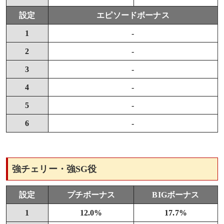
設定
エピソードボーナス
1
-
2
-
3
-
4
-
5
-
6
-
強チェリー・強SG役
設定
プチボーナス
BIGボーナス
1
12.0%
17.7%