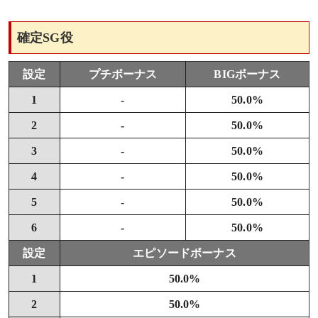
確定SG役
設定
プチボーナス
BIGボーナス
1
-
50.0%
2
-
50.0%
3
-
50.0%
4
-
50.0%
5
-
50.0%
6
-
50.0%
設定
エピソードボーナス
1
50.0%
2
50.0%