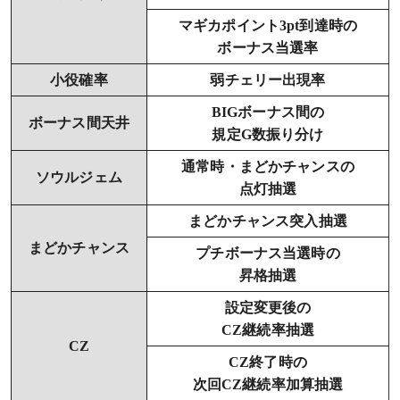
終了時80％時の抽選
マギカポイント3pt到達時の
ボーナス当選率
設定示唆演出
小役確率
弱チェリー出現率
BIGボーナス間の
プチボーナス中のキャラ紹介
ボーナス間天井
規定G数振り分け
キャラ紹介の一覧
通常時・まどかチャンスの
ソウルジェム
点灯抽選
キャラ紹介の法則と示唆内容
まどかチャンス突入抽選
まどかチャンス
キャラの出現率
プチボーナス当選時の
昇格抽選
ボーナス終了画面のボイス(セリフ)
設定変更後の
CZ継続率抽選
ボイスの一覧
CZ
CZ終了時の
次回CZ継続率加算抽選
ボイスの出現率