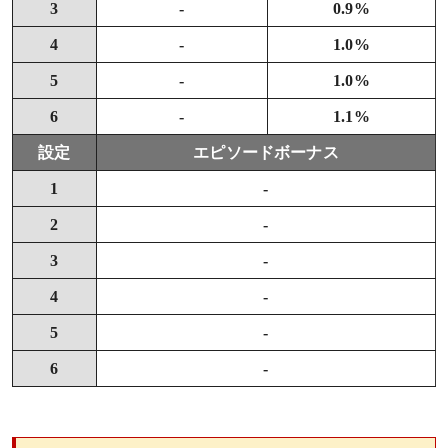
3
-
0.9%
4
-
1.0%
5
-
1.0%
6
-
1.1%
設定
エピソードボーナス
1
-
2
-
3
-
4
-
5
-
6
-