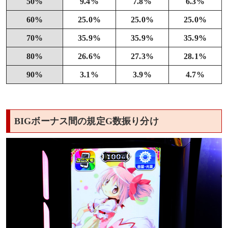
50%
9.4%
7.8%
6.3%
60%
25.0%
25.0%
25.0%
70%
35.9%
35.9%
35.9%
80%
26.6%
27.3%
28.1%
90%
3.1%
3.9%
4.7%
BIGボーナス間の規定G数振り分け