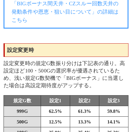
「BIGボーナス間天井・CZスルー回数天井の
発動条件や恩恵・狙い目について」の詳細は
こちら
設定変更時
設定変更時の規定G数振り分けは下記表の通り。高
設定ほど100・500Gの選択率が優遇されているた
め、浅い規定G数契機で「BIGボーナス」に当選し
た場合は高設定期待度がアップする。
規定G数
設定1
設定2
設定3
999G
62.5%
61.3%
59.8%
500G
12.5%
13.3%
14.1%