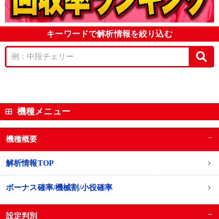
キーワードで解析情報を絞り込む
機種メニュー
−
機種概要
解析情報TOP
ボーナス確率/機械割/小役確率
−
設定判別