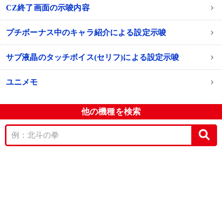
CZ終了画面の示唆内容
プチボーナス中のキャラ紹介による設定示唆
サブ液晶のタッチボイス(セリフ)による設定示唆
ユニメモ
他の機種を検索