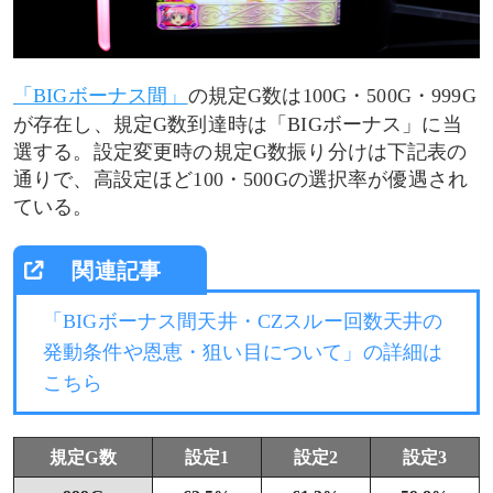
「BIGボーナス間」
の規定G数は100G・500G・999G
が存在し、規定G数到達時は「BIGボーナス」に当
選する。設定変更時の規定G数振り分けは下記表の
通りで、高設定ほど100・500Gの選択率が優遇され
ている。
「BIGボーナス間天井・CZスルー回数天井の
発動条件や恩恵・狙い目について」の詳細は
こちら
規定G数
設定1
設定2
設定3