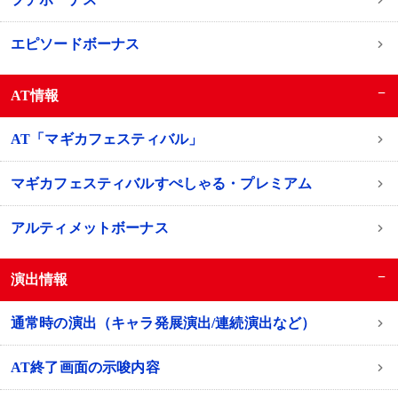
エピソードボーナス
−
AT情報
AT「マギカフェスティバル」
マギカフェスティバルすぺしゃる・プレミアム
アルティメットボーナス
−
演出情報
通常時の演出（キャラ発展演出/連続演出など）
AT終了画面の示唆内容