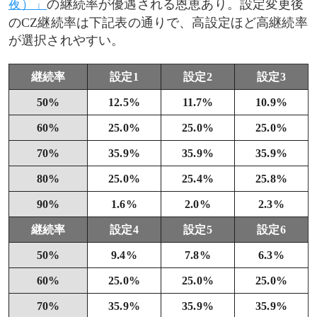
夜）」
の継続率が優遇される恩恵あり。設定変更後
のCZ継続率は下記表の通りで、高設定ほど高継続率
が選択されやすい。
継続率
設定1
設定2
設定3
50%
12.5%
11.7%
10.9%
60%
25.0%
25.0%
25.0%
70%
35.9%
35.9%
35.9%
80%
25.0%
25.4%
25.8%
90%
1.6%
2.0%
2.3%
継続率
設定4
設定5
設定6
50%
9.4%
7.8%
6.3%
60%
25.0%
25.0%
25.0%
70%
35.9%
35.9%
35.9%