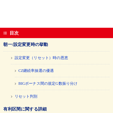
目次
朝一/設定変更時の挙動
設定変更（リセット）時の恩恵
CZ継続率抽選の優遇
BIGボーナス間の規定G数振り分け
リセット判別
有利区間に関する詳細