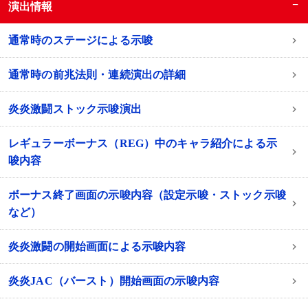
−
演出情報
通常時のステージによる示唆
通常時の前兆法則・連続演出の詳細
炎炎激闘ストック示唆演出
レギュラーボーナス（REG）中のキャラ紹介による示
唆内容
ボーナス終了画面の示唆内容（設定示唆・ストック示唆
など）
炎炎激闘の開始画面による示唆内容
炎炎JAC（バースト）開始画面の示唆内容