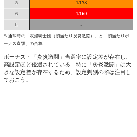
5
1/173
6
1/169
L
-
※通常時の「灰焔騎士団（初当たり炎炎激闘）」と「初当たりボ
ーナス直撃」の合算
ボーナス・「炎炎激闘」当選率に設定差が存在し、
高設定ほど優遇されている。特に「炎炎激闘」は大
きな設定差が存在するため、設定判別の際は注目し
ておこう。