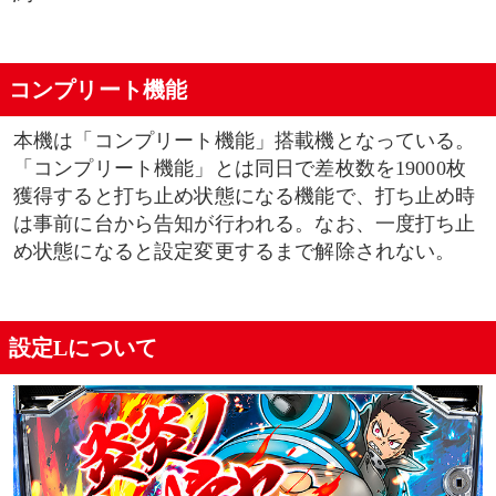
コンプリート機能
本機は「コンプリート機能」搭載機となっている。
「コンプリート機能」とは同日で差枚数を19000枚
獲得すると打ち止め状態になる機能で、打ち止め時
は事前に台から告知が行われる。なお、一度打ち止
め状態になると設定変更するまで解除されない。
設定Lについて