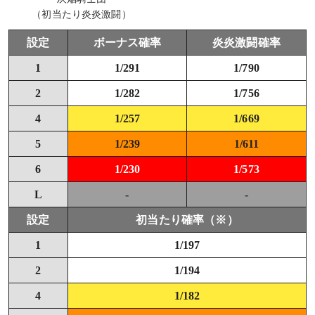
（初当たり炎炎激闘）
設定
ボーナス確率
炎炎激闘確率
1
1/291
1/790
2
1/282
1/756
4
1/257
1/669
5
1/239
1/611
6
1/230
1/573
L
-
-
設定
初当たり確率（※）
1
1/197
2
1/194
4
1/182