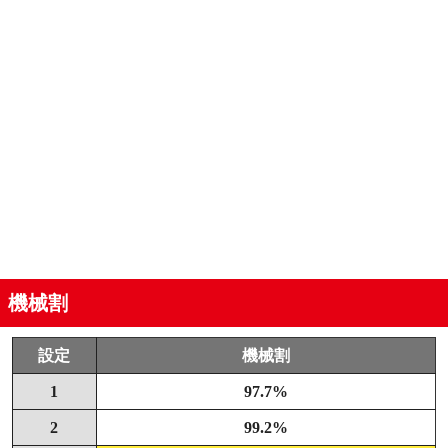
機械割
設定
機械割
1
97.7%
2
99.2%