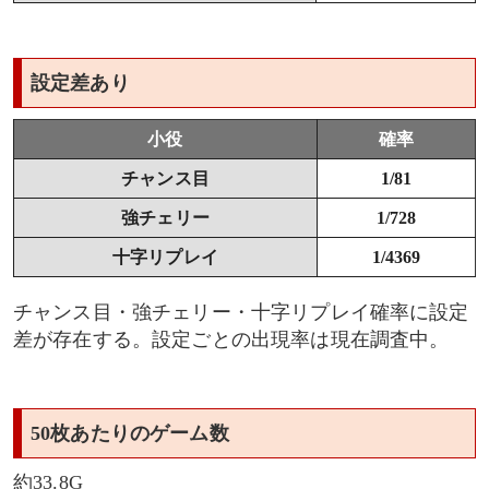
設定差あり
小役
確率
チャンス目
1/81
強チェリー
1/728
十字リプレイ
1/4369
チャンス目・強チェリー・十字リプレイ確率に設定
差が存在する。設定ごとの出現率は現在調査中。
50枚あたりのゲーム数
約33.8G