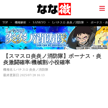
TOP
>
機種解析
>
SANKYO
>
Lパチスロ 炎炎ノ消防隊
>
ボーナス・炎
【スマスロ炎炎ノ消防隊】ボーナス・炎
炎激闘確率/機械割/小役確率
機種名:Lパチスロ 炎炎ノ消防隊
最終更新日:2025/07/28 16:13