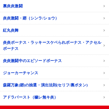
裏炎炎激闘
炎炎激闘・廻（シンラ/ショウ）
紅丸炎舞
炎炎ボーナス・ラッキースケベられボーナス・アクセル
ボーナス
炎炎激闘中のエピソードボーナス
ジョーカーチャンス
森羅万象(廻)の抽選・演出法則(セリフ/裏ボタン)
アドラバースト（穢レ無キ炎）