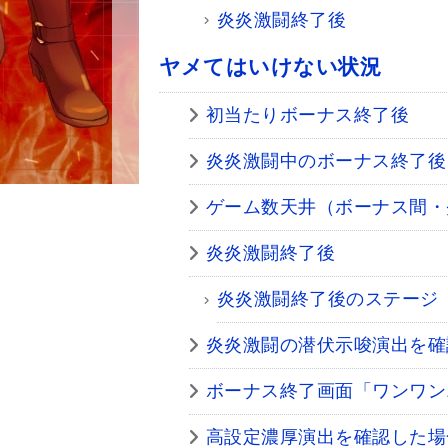
炎炎激闘終了後
ヤメてはいけない状況
初当たりボーナス終了後
炎炎激闘中のボーナス終了後
ゲーム数天井（ボーナス間・
炎炎激闘終了後
炎炎激闘終了後のステージ
炎炎激闘の潜伏示唆演出を確
ボーナス終了画面「ワンワン
高設定濃厚演出を確認した場