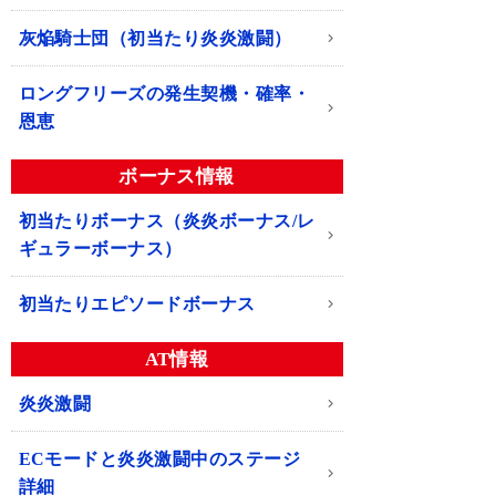
灰焔騎士団（初当たり炎炎激闘）
ロングフリーズの発生契機・確率・
恩恵
ボーナス情報
初当たりボーナス（炎炎ボーナス/レ
ギュラーボーナス）
初当たりエピソードボーナス
AT情報
炎炎激闘
ECモードと炎炎激闘中のステージ
詳細