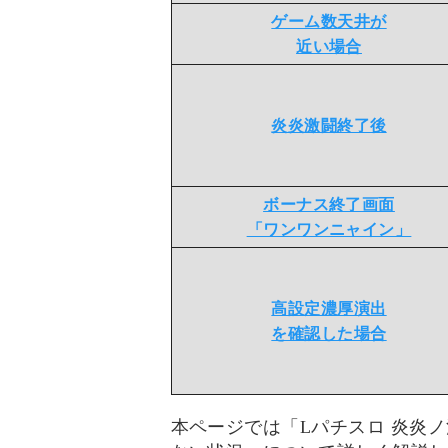
ゲーム数天井が
近い場合
炎炎激闘終了後
ボーナス終了画面
「ワンワンニャイン」
高設定濃厚演出
を確認した場合
本ページでは「Lパチスロ 炎炎