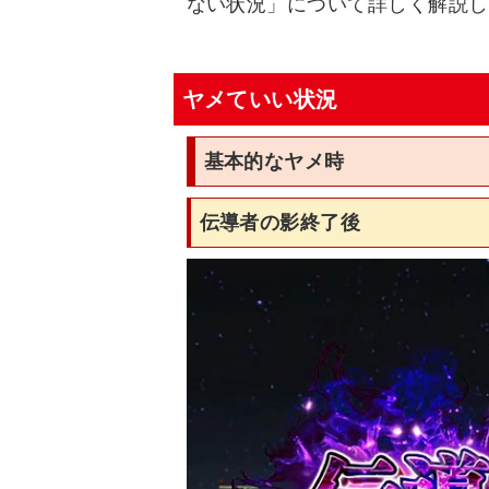
ない状況」について詳しく解説し
ヤメていい状況
基本的なヤメ時
伝導者の影終了後