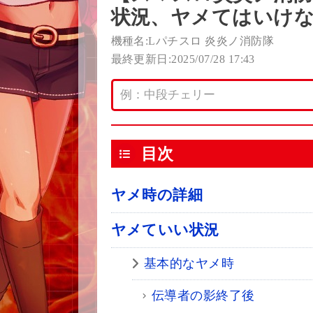
状況、ヤメてはいけな
機種名:Lパチスロ 炎炎ノ消防隊
最終更新日:2025/07/28 17:43
目次
ヤメ時の詳細
ヤメていい状況
基本的なヤメ時
伝導者の影終了後