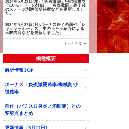
2024年5月29日(水)
「炎炎激闘」中の抽選や
「ECモード」の詳細、「炎炎激闘」終了後
のステージ別潜伏期待度などを更新しまし
た。
2024年5月27日(月)
ボーナス終了画面や「レ
ギュラーボーナス」中のキャラ紹介による
示唆内容などを更新しました。
もっと見る
機種概要
解析情報TOP
ボーナス・炎炎激闘確率/機械割/小
役確率
前作（パチスロ炎炎ノ消防隊）との
変更点まとめ
更新情報（6月11日）