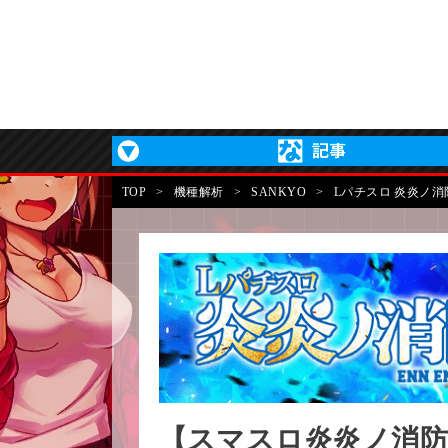
TOP
>
機種解析
>
SANKYO
>
Lパチスロ 炎炎ノ消
【スマスロ炎炎ノ消防