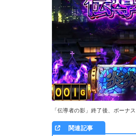
「伝導者の影」終了後、ボーナス