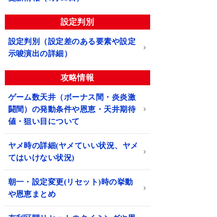
設定判別
設定判別（設定差のある要素や設定
示唆演出の詳細）
攻略情報
ゲーム数天井（ボーナス間・炎炎激
闘間）の発動条件や恩恵・天井期待
値・狙い目について
ヤメ時の詳細(ヤメていい状況、ヤメ
てはいけない状況)
朝一・設定変更(リセット)時の挙動
や恩恵まとめ