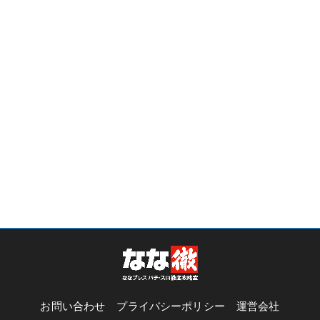
お問い合わせ
プライバシーポリシー
運営会社