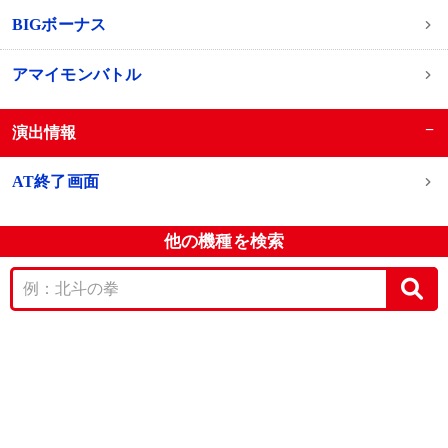
BIGボーナス
アマイモンバトル
−
演出情報
AT終了画面
他の機種を検索