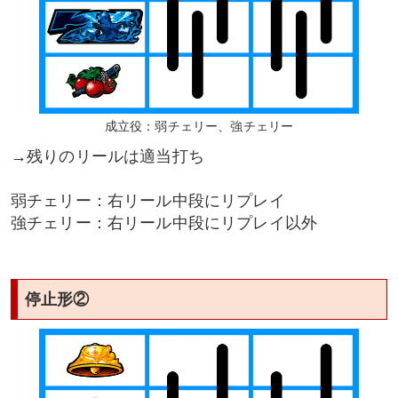
成立役：弱チェリー、強チェリー
→残りのリールは適当打ち
弱チェリー：右リール中段にリプレイ
強チェリー：右リール中段にリプレイ以外
停止形②