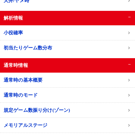
天井/ヤメ時
−
解析情報
小役確率
初当たりゲーム数分布
−
通常時情報
通常時の基本概要
通常時のモード
規定ゲーム数振り分け(ゾーン)
メモリアルステージ