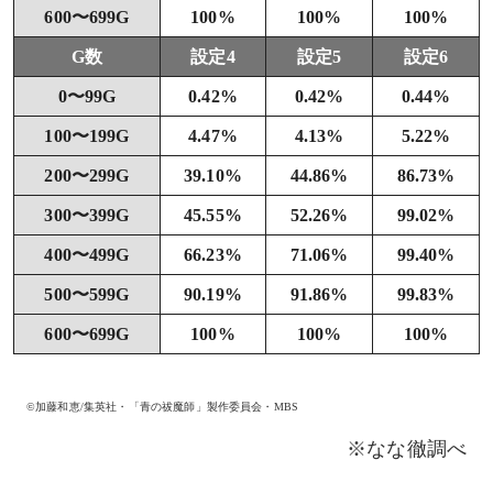
600〜699G
100%
100%
100%
G数
設定4
設定5
設定6
0〜99G
0.42%
0.42%
0.44%
100〜199G
4.47%
4.13%
5.22%
200〜299G
39.10%
44.86%
86.73%
300〜399G
45.55%
52.26%
99.02%
400〜499G
66.23%
71.06%
99.40%
500〜599G
90.19%
91.86%
99.83%
600〜699G
100%
100%
100%
©加藤和恵/集英社・「青の祓魔師」製作委員会・MBS
※なな徹調べ