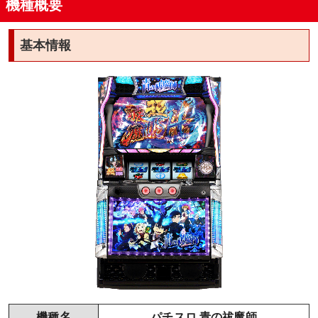
機種概要
基本情報
機種名
パチスロ 青の祓魔師