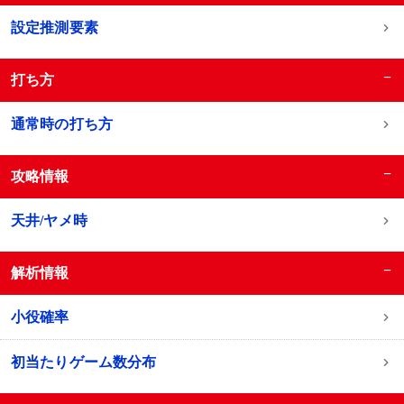
設定推測要素
−
打ち方
通常時の打ち方
−
攻略情報
天井/ヤメ時
−
解析情報
小役確率
初当たりゲーム数分布