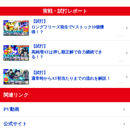
実戦・試打レポート
【試打】
ロングフリーズ発生でVストック10個獲
得！？
2021/02/27
【試打】
高純増ATは押し順正解で自力継続でき
る！？
2021/02/26
【試打】
通常時からAT初当たりまでの流れを解説！
2021/02/25
関連リンク
PV動画
公式サイト