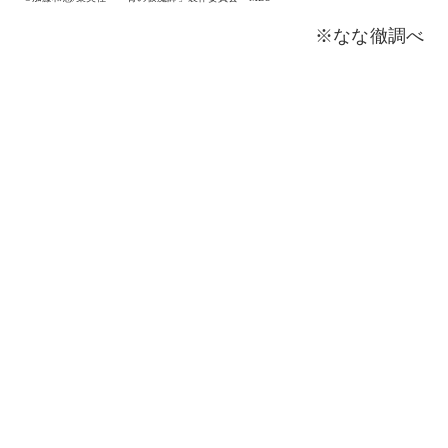
※なな徹調べ