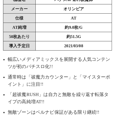
メーカー
オリンピア
仕様
AT
AT純増
約9.0枚/G
50枚あたり
約51.5G
導入予定日
2021/03/08
幅広いメディアミックスを展開する人気コンテン
ツが初のパチスロ化!!
通常時は「祓魔力カウンター」と「マイスターポ
イント」に注目!!
「超祓魔RUSH」は自力と無敵を繰り返す転落タ
イプの高純増AT!!
無敵ゾーンはベルナビ保証がある限り継続!!