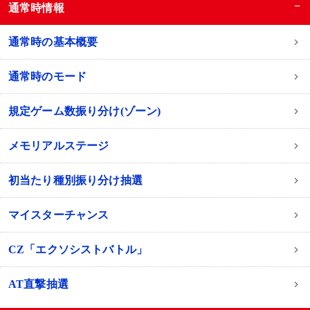
−
通常時情報
通常時の基本概要
通常時のモード
規定ゲーム数振り分け(ゾーン)
メモリアルステージ
初当たり種別振り分け抽選
マイスターチャンス
CZ「エクソシストバトル」
AT直撃抽選