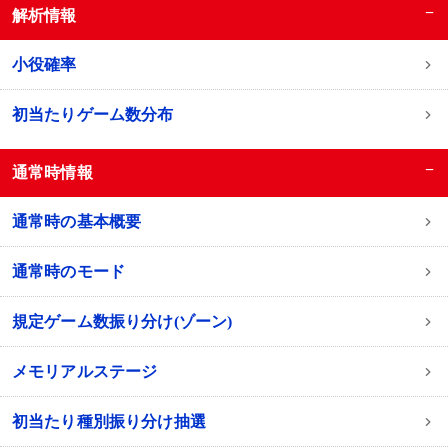
−
解析情報
小役確率
初当たりゲーム数分布
−
通常時情報
通常時の基本概要
通常時のモード
規定ゲーム数振り分け(ゾーン)
メモリアルステージ
初当たり種別振り分け抽選