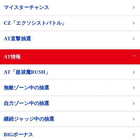
マイスターチャンス
CZ「エクソシストバトル」
AT直撃抽選
−
AT情報
AT「超祓魔RUSH」
無敵ゾーン中の抽選
自力ゾーン中の抽選
継続ジャッジ中の抽選
BIGボーナス