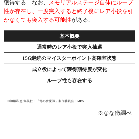
獲得する。なお、
メモリアルステージ自体にループ
性が存在し、一度突入すると終了後にレア小役を引
かなくても突入する可能性
がある。
基本概要
通常時のレア小役で突入抽選
15G継続のマイスターポイント高確率状態
成立役によって獲得期待度が変化
ループ性も存在する
©加藤和恵/集英社・「青の祓魔師」製作委員会・MBS
※なな徹調べ