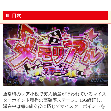
目次
通常時のレア小役で突入抽選が行われているマイス
ターポイント獲得の高確率ステージ。15G継続し、
滞在中は毎G成立役に応じてマイスターポイントを