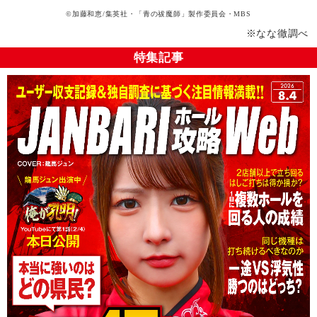
©加藤和恵/集英社・「青の祓魔師」製作委員会・MBS
※なな徹調べ
特集記事