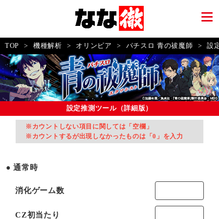
TOP
>
機種解析
>
オリンピア
>
パチスロ 青の祓魔師
>
設
設定推測ツール（詳細版）
※カウントしない項目に関しては「空欄」
※カウントするが出現しなかったものは「0」を入力
通常時
消化ゲーム数
CZ初当たり