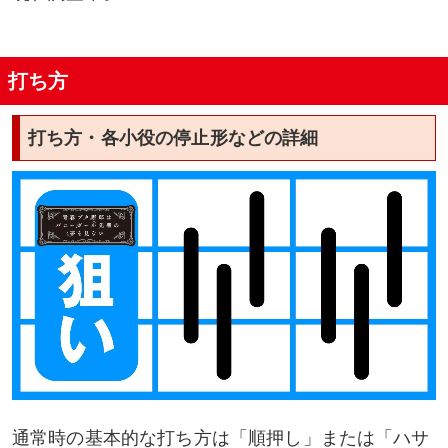
打ち方
打ち方・各小役の停止形などの詳細
通常時の基本的な打ち方は「順押し」または「ハサ