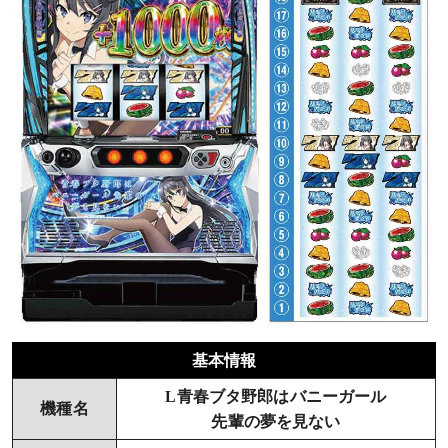
役の構成
基本情報
L青春ブタ野郎はバニーガール
機種名
先輩の夢を見ない