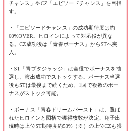
チャンス」やCZ「エピソードチャンス」を目指
す。
・「エピソードチャンス」の成功期待度は約
60%OVER。ヒロインによって対応役が異な
る。CZ成功後は「青春ボーナス」からSTへ突
入。
・ST「青ブタジャッジ」は全役でボーナスを抽
選し、演出成功でストックする。ボーナス当選
後もSTは最後まで続くため、1回で複数のボー
ナスがストック可能。
・ボーナス「青春ドリームバースト」は、選ば
れたヒロインと図柄で獲得枚数が決定。翔子出
現時は上位ST期待度約53%（※）の上位CZも獲