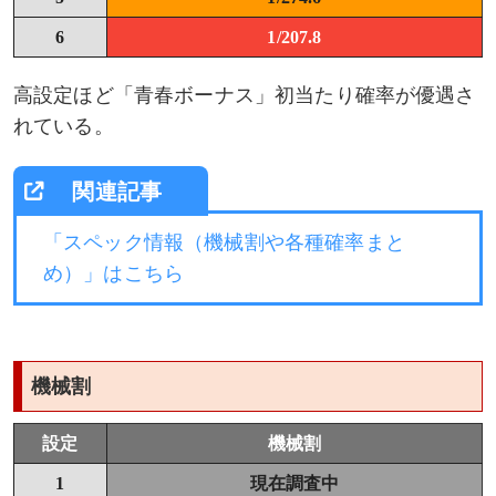
6
1/207.8
高設定ほど「青春ボーナス」初当たり確率が優遇さ
れている。
「スペック情報（機械割や各種確率まと
め）」はこちら
機械割
設定
機械割
1
現在調査中