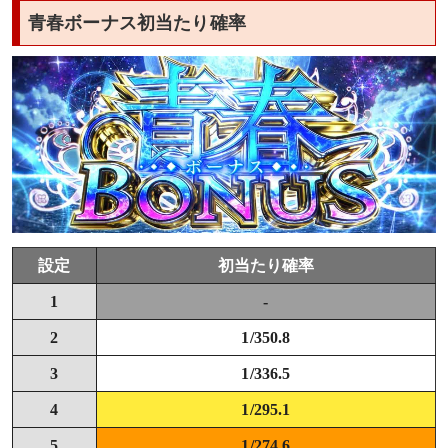
青春ボーナス初当たり確率
設定
初当たり確率
1
-
2
1/350.8
3
1/336.5
4
1/295.1
5
1/274.6