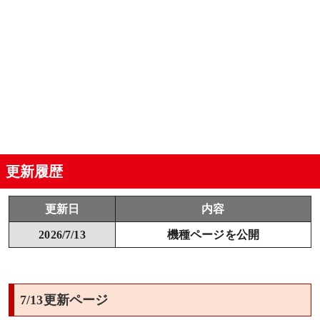
更新履歴
更新日
内容
2026/7/13
機種ページを公開
7/13更新ページ