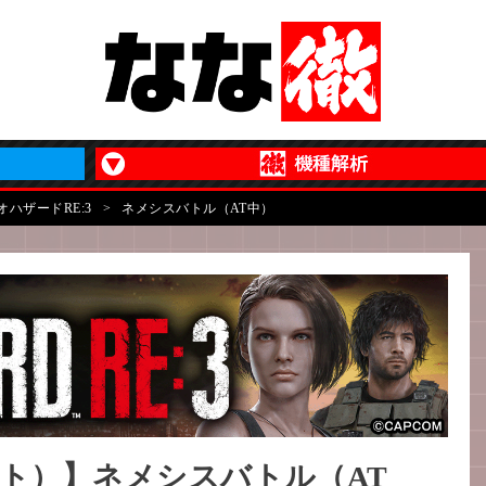
オハザードRE:3
>
ネメシスバトル（AT中）
ット）】ネメシスバトル（AT