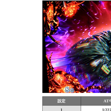
設定
AT
1
1/22