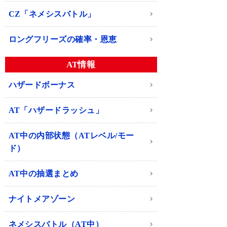
CZ「ネメシスバトル」
ロングフリーズの確率・恩恵
AT情報
ハザードボーナス
AT「ハザードラッシュ」
AT中の内部状態（ATレベル/モー
ド）
AT中の抽選まとめ
ナイトメアゾーン
ネメシスバトル（AT中）