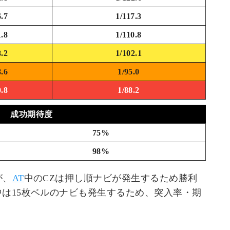
6.7
1/117.3
1.8
1/110.8
8.2
1/102.1
8.6
1/95.0
0.8
1/88.2
成功期待度
75%
98%
が、
AT
中のCZは押し順ナビが発生するため勝利
中は15枚ベルのナビも発生するため、突入率・期