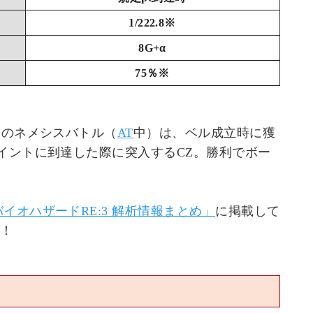
1/222.8※
8G+α
75％※
』のネメシスバトル（
AT
中）は、ベル成立時に獲
ポイントに到達した際に突入するCZ。勝利でボー
バイオハザードRE:3 解析情報まとめ」
に掲載して
！