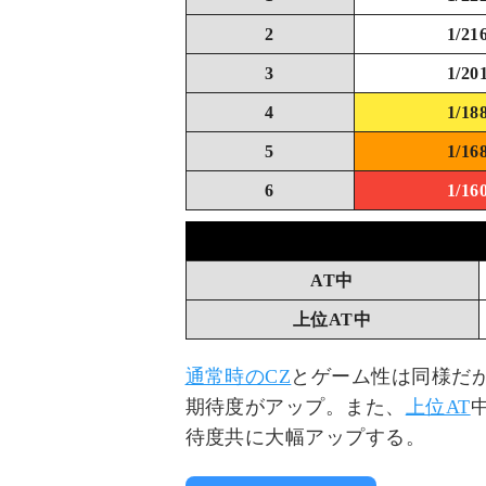
2
1/21
3
1/20
4
1/18
5
1/16
6
1/16
AT中
上位AT中
通常時のCZ
とゲーム性は同様だ
期待度がアップ。また、
上位AT
待度共に大幅アップする。